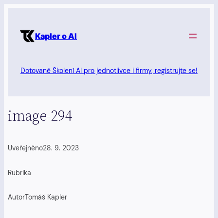
Přeskočit
na
Kapler o AI
obsah
Dotované Školení AI pro jednotlivce i firmy, registrujte se!
image-294
Uveřejněno
28. 9. 2023
Rubrika
Autor
Tomáš Kapler