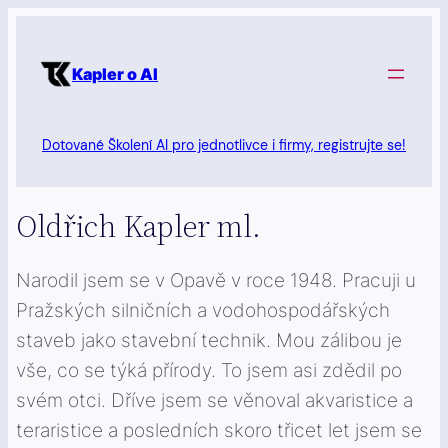
Přeskočit
na
Kapler o AI
obsah
Dotované Školení AI pro jednotlivce i firmy, registrujte se!
Oldřich Kapler ml.
Narodil jsem se v Opavě v roce 1948. Pracuji u
Pražských silničních a vodohospodářských
staveb jako stavební technik. Mou zálibou je
vše, co se týká přírody. To jsem asi zdědil po
svém otci. Dříve jsem se věnoval akvaristice a
teraristice a posledních skoro třicet let jsem se