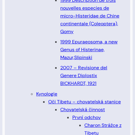
1999 Description de trois
nouvelles especies de
micro-Histeridae de Chine
continentale (Coleoptera),
Gomy
1999 Epuraeosoma, a new
Genus of Histerinae,
Mazur,Slipinski
2007 – Revisione del
Genere Diplostix
BICKHARDT, 1921
Kynologie
Oči Tibetu – chovatelská stanice
Chovatelská činnost
První odchov
Charon Strážce z
Tibetu