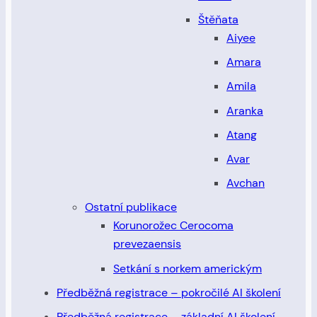
Štěňata
Aiyee
Amara
Amila
Aranka
Atang
Avar
Avchan
Ostatní publikace
Korunorožec Cerocoma
prevezaensis
Setkání s norkem americkým
Předběžná registrace – pokročilé AI školení
Předběžná registrace – základní AI školení