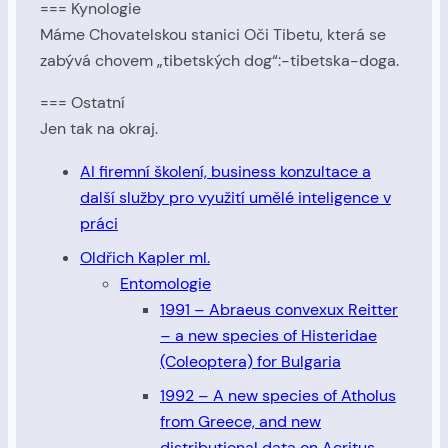
=== Kynologie
Máme Chovatelskou stanici Oči Tibetu, která se
zabývá chovem „tibetských dog“:-tibetska-doga.
=== Ostatní
Jen tak na okraj.
AI firemní školení, business konzultace a
další služby pro využití umělé inteligence v
práci
Oldřich Kapler ml.
Entomologie
1991 – Abraeus convexux Reitter
– a new species of Histeridae
(Coleoptera) for Bulgaria
1992 – A new species of Atholus
from Greece, and new
distributional data on Acritus