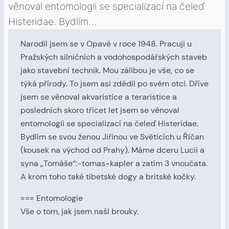
věnoval entomologii se specializací na čeleď
Histeridae. Bydlím…
Narodil jsem se v Opavě v roce 1948. Pracuji u
Pražských silničních a vodohospodářských staveb
jako stavební technik. Mou zálibou je vše, co se
týká přírody. To jsem asi zdědil po svém otci. Dříve
jsem se věnoval akvaristice a teraristice a
posledních skoro třicet let jsem se věnoval
entomologii se specializací na čeleď Histeridae.
Bydlím se svou ženou Jiřinou ve Světicích u Říčan
(kousek na východ od Prahy). Máme dceru Lucii a
syna „Tomáše“:-tomas-kapler a zatím 3 vnoučata.
A krom toho také tibetské dogy a britské kočky.
=== Entomologie
Vše o tom, jak jsem našl brouky.