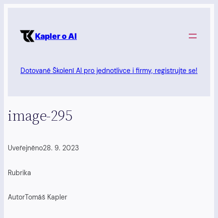
Přeskočit
na
Kapler o AI
obsah
Dotované Školení AI pro jednotlivce i firmy, registrujte se!
image-295
Uveřejněno
28. 9. 2023
Rubrika
Autor
Tomáš Kapler