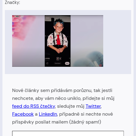
Značky:
Nové články sem přidávám porůznu, tak jestli
nechcete, aby vám něco uniklo, přidejte si můj
feed do RSS čtečky
, sledujte můj
Twitter
,
Facebook
a
LinkedIn
, případně si nechte nové
příspěvky posílat mailem (žádný spam!)
Zadejte svůj e-mail…