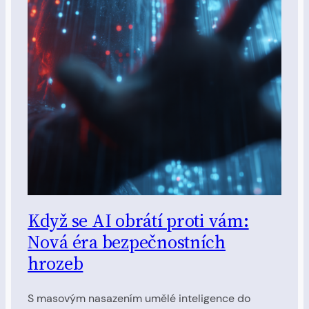
Když se AI obrátí proti vám:
Nová éra bezpečnostních
hrozeb
S masovým nasazením umělé inteligence do