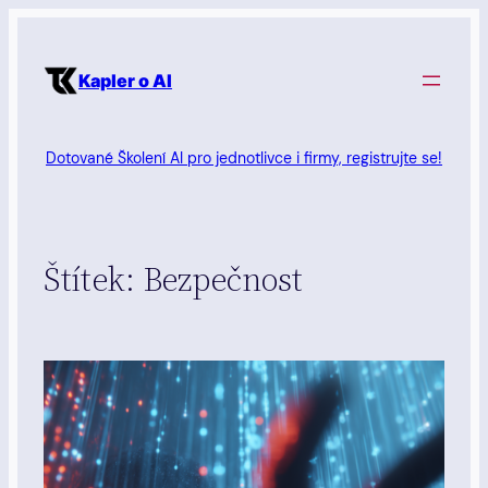
Přeskočit
na
Kapler o AI
obsah
Dotované Školení AI pro jednotlivce i firmy, registrujte se!
Štítek:
Bezpečnost