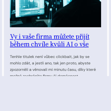
Vy i vaše firma můžete přijít
během chvíle kvůli AI o vše
Tenhle titulek není vůbec clickbait, jak by se
mohlo zdát, a jestli ano, tak jen proto, abyste
zpozorněli a věnovali mi minutu času, díky které
možná zachráníte firmu či domácnost.
13. 8. 2023