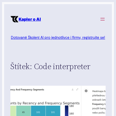
Přeskočit
na
Kapler o AI
obsah
Dotované Školení AI pro jednotlivce i firmy, registrujte se!
Štítek:
Code interpreter