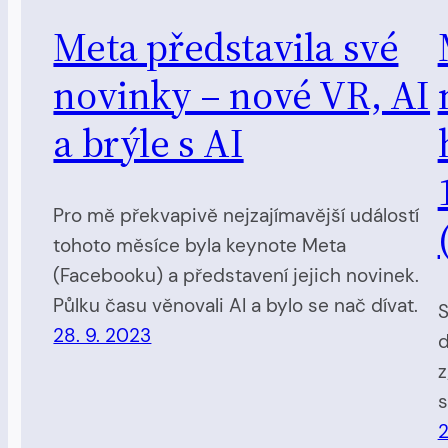
Meta představila své
novinky – nové VR, AI
a brýle s AI
Pro mě překvapivě nejzajímavější událostí
tohoto měsíce byla keynote Meta
(Facebooku) a představení jejich novinek.
Půlku času věnovali AI a bylo se nač dívat.
S
28. 9. 2023
d
z
s
2