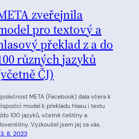
META zveřejnila
model pro textový a
hlasový překlad z a do
100 různých jazyků
(včetně ČJ)
polečnost META (Facebook) dala včera k
ispozici model k překladu hlasu i textu
/do 100 jazyků, včetně češtiny a
lovenštiny. Vyzkoušel jsem jej za vás.
3. 8. 2023