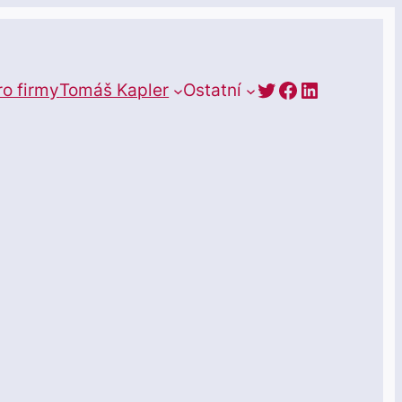
https://twitte
Facebook
LinkedIn
ro firmy
Tomáš Kapler
Ostatní