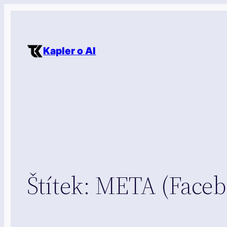
Přeskočit
na
obsah
Kapler o AI
Štítek:
META (Faceb