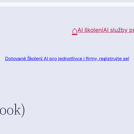
⌂
AI školení
AI služby p
Dotované Školení AI pro jednotlivce i firmy, registrujte se!
ook)