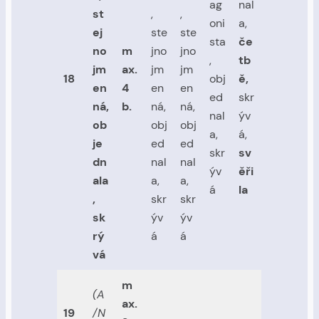
ag
nal
st
,
,
oni
a,
ej
ste
ste
sta
če
no
m
jno
jno
,
tb
jm
ax.
jm
jm
18
obj
ě,
en
4
en
en
ed
skr
ná,
b.
ná,
ná,
nal
ýv
ob
obj
obj
a,
á,
je
ed
ed
skr
sv
dn
nal
nal
ýv
ěři
ala
a,
a,
á
la
,
skr
skr
sk
ýv
ýv
rý
á
á
vá
m
(A
ax.
19
/N