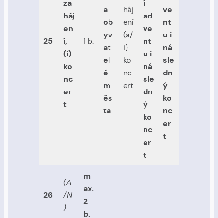
za
í
a
háj
ve
háj
ad
ob
ení
nt
en
ve
yv
(a/
u i
25
í,
1 b.
nt
at
i)
ná
(i)
u i
el
ko
sle
ko
ná
é
nc
dn
nc
sle
m
ert
ý
er
dn
ěs
ko
t
ý
ta
nc
ko
er
nc
t
er
t
m
(A
ax.
26
/N
2
)
b.