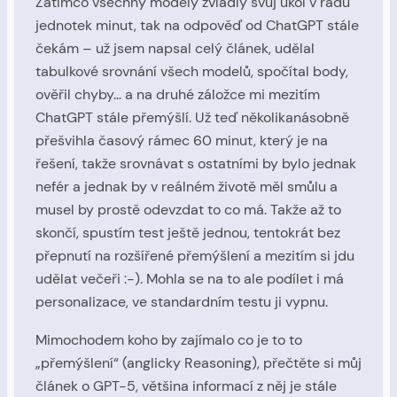
Zatímco všechny modely zvládly svůj úkol v řádu
jednotek minut, tak na odpověď od ChatGPT stále
čekám – už jsem napsal celý článek, udělal
tabulkové srovnání všech modelů, spočítal body,
ověřil chyby… a na druhé záložce mi mezitím
ChatGPT stále přemýšlí. Už teď několikanásobně
přešvihla časový rámec 60 minut, který je na
řešení, takže srovnávat s ostatními by bylo jednak
nefér a jednak by v reálném životě měl smůlu a
musel by prostě odevzdat to co má. Takže až to
skončí, spustím test ještě jednou, tentokrát bez
přepnutí na rozšířené přemýšlení a mezitím si jdu
udělat večeři :-). Mohla se na to ale podílet i má
personalizace, ve standardním testu ji vypnu.
Mimochodem koho by zajímalo co je to to
„přemýšlení“ (anglicky Reasoning), přečtěte si můj
článek o GPT-5, většina informací z něj je stále