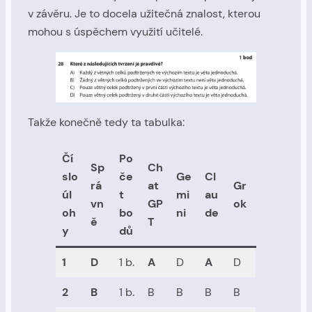
v závěru. Je to docela užitečná znalost, kterou
mohou s úspěchem využití učitelé.
Takže konečně tedy ta tabulka:
Čí
Po
Sp
Ch
slo
če
Ge
Cl
rá
at
Gr
úl
t
mi
au
vn
GP
ok
oh
bo
ni
de
ě
T
y
dů
1
D
1 b.
A
D
A
D
2
B
1 b.
B
B
B
B