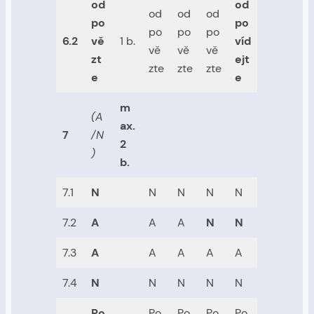
od
od
od
od
od
po
po
po
po
po
6.2
vě
1 b.
víd
vě
vě
vě
zt
ejt
zte
zte
zte
e
e
m
(A
ax.
7
/N
2
)
b.
7.1
N
N
N
N
N
7.2
A
A
A
N
N
7.3
A
A
A
A
A
7.4
N
N
N
N
N
Po
Po
Po
Po
Po