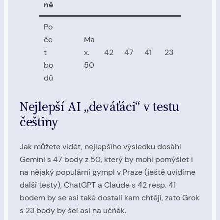
ně
Po
če
Ma
t
x.
42
47
41
23
bo
50
dů
Nejlepší AI „deváťáci“ v testu
češtiny
Jak můžete vidět, nejlepšího výsledku dosáhl
Gemini s 47 body z 50, který by mohl pomýšlet i
na nějaký populární gympl v Praze (ještě uvidíme
další testy), ChatGPT a Claude s 42 resp. 41
bodem by se asi také dostali kam chtějí, zato Grok
s 23 body by šel asi na učňák.