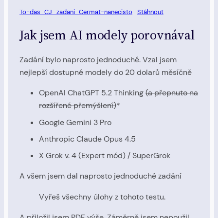
To-das_CJ_zadani_Cermat-nanecisto
Stáhnout
Jak jsem AI modely porovnával
Zadání bylo naprosto jednoduché. Vzal jsem
nejlepší dostupné modely do 20 dolarů měsíčně
OpenAI ChatGPT 5.2 Thinking
(a přepnuto na
rozšířené přemýšlení)
*
Google Gemini 3 Pro
Anthropic Claude Opus 4.5
X Grok v. 4 (Expert mód) / SuperGrok
A všem jsem dal naprosto jednoduché zadání
Vyřeš všechny úlohy z tohoto testu.
A přiložil jsem PDF výše. Záměrně jsem nepoužil