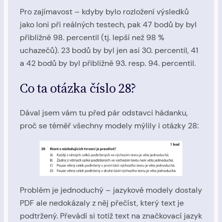
Pro zajímavost – kdyby bylo rozložení výsledků
jako loni při reálných testech, pak 47 bodů by byl
přibližně 98. percentil (tj. lepší než 98 %
uchazečů). 23 bodů by byl jen asi 30. percentil, 41
a 42 bodů by byl přibližně 93. resp. 94. percentil.
Co ta otázka číslo 28?
Dával jsem vám tu před pár odstavci hádanku,
proč se téměř všechny modely mýlily i otázky 28:
Problém je jednoduchý – jazykové modely dostaly
PDF ale nedokázaly z něj přečíst, který text je
podtržený. Převádí si totiž text na značkovací jazyk