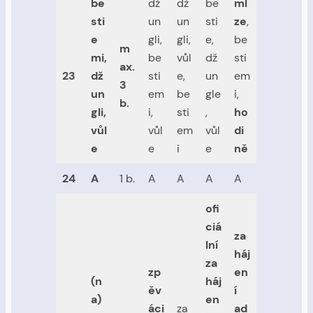
be
dž
dž
be
ml
sti
un
un
sti
ze
,
e
gli,
gli,
e,
be
m
mi,
be
vůl
dž
sti
ax.
23
dž
sti
e,
un
em
3
un
em
be
gle
i,
b.
gli,
i,
sti
,
ho
vůl
vůl
em
vůl
di
e
e
i
e
ně
24
A
1 b.
A
A
A
A
ofi
ciá
za
lní
háj
za
zp
en
(n
háj
ěv
í
a)
en
áci
za
ad