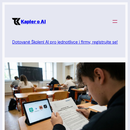
Přeskočit
na
Kapler o AI
obsah
Dotované Školení AI pro jednotlivce i firmy, registrujte se!