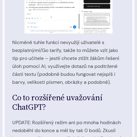
Nicméně tuhle funkci nevyužijí uživatelé s
bezplatnými/Go tarify, takže to můžete vzít jako
tip pro učitele – jestli chcete ztížit žákům řešení
úloh pomocí AI, využívejte dotazů na podtržené
části textu (podobně budou fungovat nejspíš i
barvy, velikosti písmen, obrázky a podobně).
Co to rozšířené uvažování
ChatGPT?
UPDATE: Rozšířený režim ani po mnoha hodinách
nedoběhl do konce a měl by tak 0 bodů. Zkusil