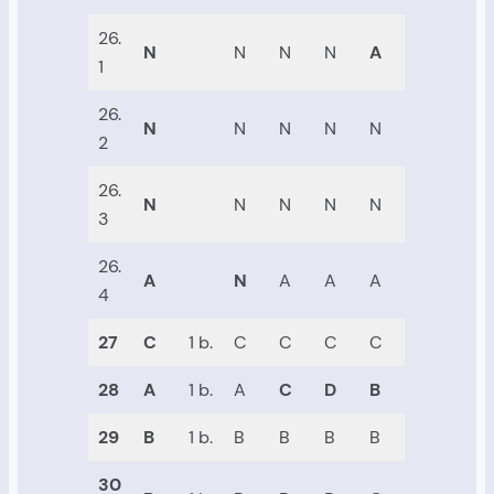
26.
N
N
N
N
A
1
26.
N
N
N
N
N
2
26.
N
N
N
N
N
3
26.
A
N
A
A
A
4
27
C
1 b.
C
C
C
C
28
A
1 b.
A
C
D
B
29
B
1 b.
B
B
B
B
30