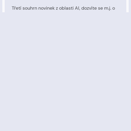
Třetí souhrn novinek z oblasti AI, dozvíte se m.j. o
novém nejlepším open-source jazykovém s
podporou češtiny a očekávaných novinkách
Apple, Microsoftu a dalších.
10. 9. 2023