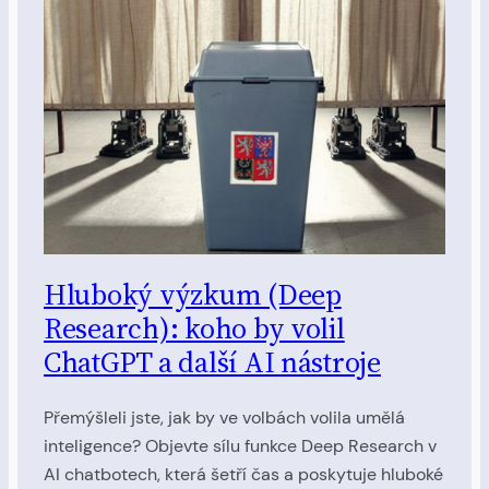
Hluboký výzkum (Deep
Research): koho by volil
ChatGPT a další AI nástroje
Přemýšleli jste, jak by ve volbách volila umělá
inteligence? Objevte sílu funkce Deep Research v
AI chatbotech, která šetří čas a poskytuje hluboké