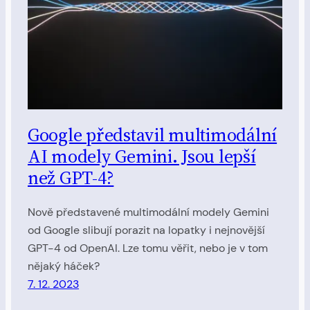
Google představil multimodální
AI modely Gemini. Jsou lepší
než GPT-4?
Nově představené multimodální modely Gemini
od Google slibují porazit na lopatky i nejnovější
GPT-4 od OpenAI. Lze tomu věřit, nebo je v tom
nějaký háček?
7. 12. 2023