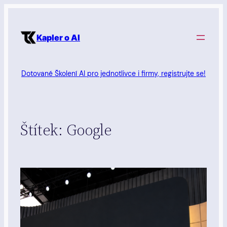
Přeskočit
na
Kapler o AI
obsah
Dotované Školení AI pro jednotlivce i firmy, registrujte se!
Štítek:
Google