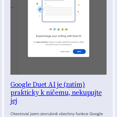
Google Duet AI je (zatím)
prakticky k ničemu, nekupujte
jej
Otestoval jsem zevrubně všechny funkce Google