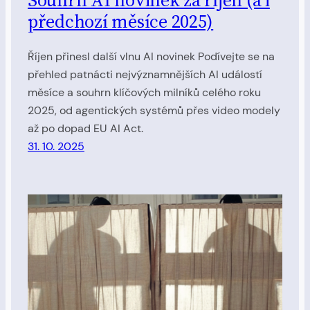
Souhrn AI novinek za říjen (a i
předchozí měsíce 2025)
Říjen přinesl další vlnu AI novinek Podívejte se na
přehled patnácti nejvýznamnějších AI událostí
měsíce a souhrn klíčových milníků celého roku
2025, od agentických systémů přes video modely
až po dopad EU AI Act.
31. 10. 2025