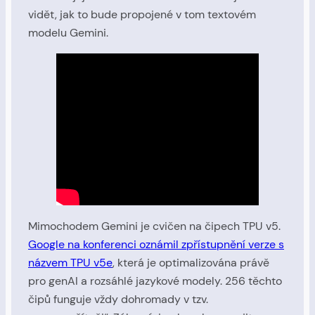
vidět, jak to bude propojené v tom textovém
modelu Gemini.
Mimochodem Gemini je cvičen na čipech TPU v5.
Google na konferenci oznámil zpřístupnění verze s
názvem TPU v5e
, která je optimalizována právě
pro genAI a rozsáhlé jazykové modely. 256 těchto
čipů funguje vždy dohromady v tzv.