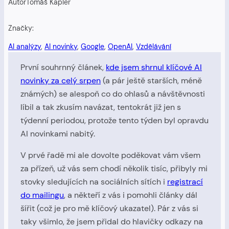
Autor
Tomáš Kapler
Značky:
AI analýzy
, 
AI novinky
, 
Google
, 
OpenAI
, 
Vzdělávání
První souhrnný článek,
kde jsem shrnul klíčové AI
novinky za celý srpen
(a pár ještě starších, méně
známých) se alespoň co do ohlasů a návštěvnosti
líbil a tak zkusím navázat, tentokrát již jen s
týdenní periodou, protože tento týden byl opravdu
AI novinkami nabitý.
V prvé řadě mi ale dovolte poděkovat vám všem
za přízeň, už vás sem chodí několik tisíc, přibyly mi
stovky sledujících na sociálních sítích i
registrací
do mailingu
, a někteří z vás i pomohli články dál
šířit (což je pro mě klíčový ukazatel). Pár z vás si
taky všimlo, že jsem přidal do hlavičky odkazy na