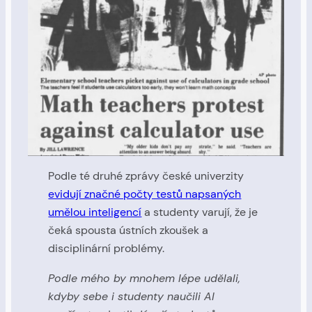
Podle té druhé zprávy české univerzity
evidují značné počty testů napsaných
umělou inteligencí
a studenty varují, že je
čeká spousta ústních zkoušek a
disciplinární problémy.
Podle mého by mnohem lépe udělali,
kdyby sebe i studenty naučili AI