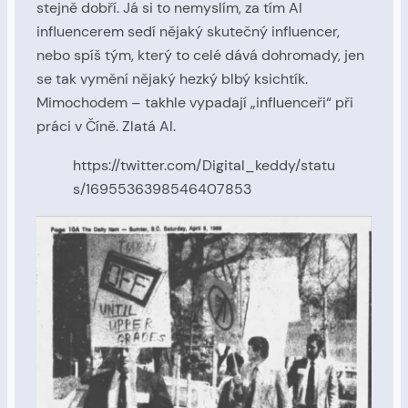
stejně dobří. Já si to nemyslím, za tím AI
influencerem sedí nějaký skutečný influencer,
nebo spíš tým, který to celé dává dohromady, jen
se tak vymění nějaký hezký blbý ksichtík.
Mimochodem – takhle vypadají „influenceři“ při
práci v Číně. Zlatá AI.
https://twitter.com/Digital_keddy/statu
s/1695536398546407853