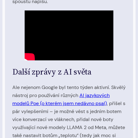
spoustu napíšu.
Další zprávy z AI světa
Ale nejenom Google byl tento týden aktivní. Skvělý
nástroj pro používání různých
AI jazykových
modelů Poe (o kterém jsem nedávno psal)
, přišel s
pár vylepšeními – je možné vést s jedním botem
více konverzací ve vláknech, přidal nové boty
využívající nové modely LLAMA 2 od Meta, můžete
také nastavit botům „teplotu“ (tedy jak moc si