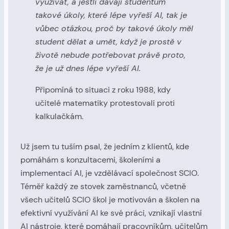
využívat, a jestli dávají studentům
takové úkoly, které lépe vyřeší AI, tak je
vůbec otázkou, proč by takové úkoly měl
student dělat a umět, když je prostě v
životě nebude potřebovat právě proto,
že je už dnes lépe vyřeší AI.
Připomíná to situaci z roku 1988, kdy
učitelé matematiky protestovali proti
kalkulačkám.
Už jsem tu tuším psal, že jedním z klientů, kde
pomáhám s konzultacemi, školeními a
implementací AI, je vzdělávací společnost SCIO.
Téměř každý ze stovek zaměstnanců, včetně
všech učitelů SCIO škol je motivován a školen na
efektivní využívání AI ke své práci, vznikají vlastní
AI nástroje, které pomáhají pracovníkům, učitelům