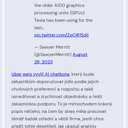
the older A100 graphics
processing units (GPUs)
Tesla has been using for the
last…
pic.twitter.com/ZoCjR1SdjI
— Sawyer Merritt
(@SawyerMerritt)
August
28, 2023
Uber eats vyvíjí AI chatbota
, který bude
zákazníkům doporučovat jídlo podle jejich
chuťových preferencí a rozpočtu a také
usnadňovat a zrychlovat objednávky a řešit
zákaznickou podporu. To je mimochodem krásný
popis něčeho, na čem by dnes měla pracovat
téměř každá střední a větší firma, jestli chce
přežít tohle desetiletí, jak ukazují analýzy