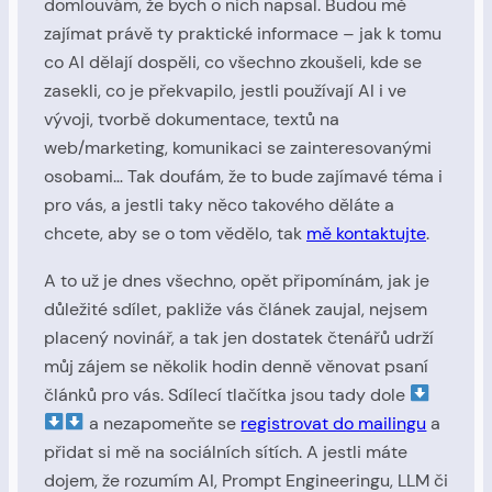
domlouvám, že bych o nich napsal. Budou mě
zajímat právě ty praktické informace – jak k tomu
co AI dělají dospěli, co všechno zkoušeli, kde se
zasekli, co je překvapilo, jestli používají AI i ve
vývoji, tvorbě dokumentace, textů na
web/marketing, komunikaci se zainteresovanými
osobami… Tak doufám, že to bude zajímavé téma i
pro vás, a jestli taky něco takového děláte a
chcete, aby se o tom vědělo, tak
mě kontaktujte
.
A to už je dnes všechno, opět připomínám, jak je
důležité sdílet, pakliže vás článek zaujal, nejsem
placený novinář, a tak jen dostatek čtenářů udrží
můj zájem se několik hodin denně věnovat psaní
článků pro vás. Sdílecí tlačítka jsou tady dole
a nezapomeňte se
registrovat do mailingu
a
přidat si mě na sociálních sítích. A jestli máte
dojem, že rozumím AI, Prompt Engineeringu, LLM či