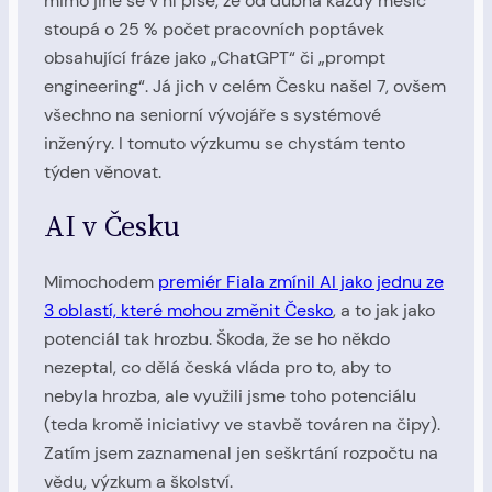
mimo jiné se v ní píše, že od dubna každý měsíc
stoupá o 25 % počet pracovních poptávek
obsahující fráze jako „ChatGPT“ či „prompt
engineering“. Já jich v celém Česku našel 7, ovšem
všechno na seniorní vývojáře s systémové
inženýry. I tomuto výzkumu se chystám tento
týden věnovat.
AI v Česku
Mimochodem
premiér Fiala zmínil AI jako jednu ze
3 oblastí, které mohou změnit Česko
, a to jak jako
potenciál tak hrozbu. Škoda, že se ho někdo
nezeptal, co dělá česká vláda pro to, aby to
nebyla hrozba, ale využili jsme toho potenciálu
(teda kromě iniciativy ve stavbě továren na čipy).
Zatím jsem zaznamenal jen seškrtání rozpočtu na
vědu, výzkum a školství.