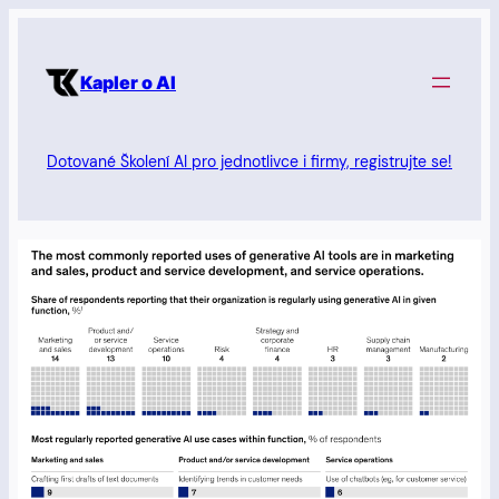
Přeskočit
na
Kapler o AI
obsah
Dotované Školení AI pro jednotlivce i firmy, registrujte se!