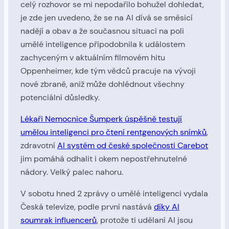
celý rozhovor se mi nepodařilo bohužel dohledat,
je zde jen uvedeno, že se na AI dívá se směsicí
nadějí a obav a že současnou situaci na poli
umělé inteligence připodobnila k událostem
zachyceným v aktuálním filmovém hitu
Oppenheimer, kde tým vědců pracuje na vývoji
nové zbraně, aniž může dohlédnout všechny
potenciální důsledky.
Lékaři Nemocnice Šumperk úspěšně testují
umělou inteligenci pro čtení rentgenových snímků
,
zdravotní
AI systém od české společnosti Carebot
jim pomáhá odhalit i okem nepostřehnutelné
nádory. Velký palec nahoru.
V sobotu hned 2 zprávy o umělé inteligenci vydala
Česká televize, podle první nastává
díky AI
soumrak influencerů
, protože ti udělaní AI jsou