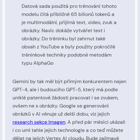
Datová sada použitá pro trénování tohoto
modelu čítá přibližně 65 bilionů tokenů a
je multimodální, přijímá text, video, zvuk a
obrázky. Navíc dokáže vytvářet text i
obrázky. Do tréninku byl zahrnut také
obsah z YouTube a byly použity pokročilé
tréninkové techniky podobné metodám
typu AlphaGo
Gemini by tak měl být přímým konkurentem nejen
GPT-4, ale i budoucího GPT-5, který má podle
uniklé patentové žádosti pracovat i se zvukem,
ovšem ne s obrázky. Google se generování
obrázků v AI věnuje už delší dobu, viz jejich
research sekce Imagen
. A před pár měsíci ukázali
i co umí tahle jejich technologie a co teď můžete
dělat na jejich Vertex AI cloudu. Bude zajímavé