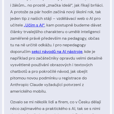
i žákům… no prostě „značka ideál“, jak říkají brňáci.
A protože za pár hodin začíná nový školní rok, tak
jeden tip z našich stájí – vzdělávací web o AI pro
učitele
„Učím s AI“
, kam postupně budeme dávat
články trvalejšího charakteru o umělé inteligenci
zaměřené právě především na pedagogy, občas
tu na ně určitě odkážu. I pro nepedagogy
doporučím
sekci návodů na AI nástroje
, kde je
například pro začátečníky opravdu velmi detailně
vysvětlené používání obrazových i textových
chatbotů a pro pokročilé návod, jak obejít
pitomou novou podmínku u registrace do
Anthropic Claude vyžadující potvrzení z
amerického mobilu.
Ozvalo se mi několik lidí a firem, co v Česku dělají
něco zajímavého a praktického s AI, tak se s nimi