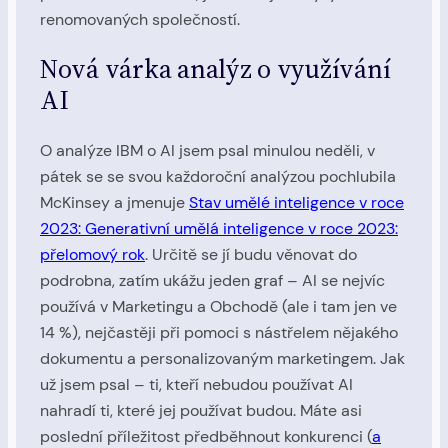
renomovaných společností.
Nová várka analýz o využívání
AI
O analýze IBM o AI jsem psal minulou neděli, v
pátek se se svou každoroční analýzou pochlubila
McKinsey a jmenuje
Stav umělé inteligence v roce
2023: Generativní umělá inteligence v roce 2023:
přelomový rok
. Určitě se jí budu věnovat do
podrobna, zatím ukážu jeden graf – AI se nejvíc
používá v Marketingu a Obchodě (ale i tam jen ve
14 %), nejčastěji při pomoci s nástřelem nějakého
dokumentu a personalizovaným marketingem. Jak
už jsem psal – ti, kteří nebudou používat AI
nahradí ti, které jej používat budou. Máte asi
poslední příležitost předběhnout konkurenci (
a