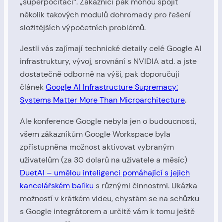
„superpočítači“. Zákazníci pak mohou spojit
několik takových modulů dohromady pro řešení
složitějších výpočetních problémů.
Jestli vás zajímají technické detaily celé Google AI
infrastruktury, vývoj, srovnání s NVIDIA atd. a jste
dostatečně odborně na výši, pak doporučuji
článek
Google AI Infrastructure Supremacy:
Systems Matter More Than Microarchitecture
.
Ale konference Google nebyla jen o budoucnosti,
všem zákazníkům Google Workspace byla
zpřístupněna možnost aktivovat vybraným
uživatelům (za 30 dolarů na uživatele a měsíc)
DuetAI – umělou inteligenci pomáhající s jejich
kancelářském balíku
s různými činnostmi. Ukázka
možností v krátkém videu, chystám se na schůzku
s Google integrátorem a určitě vám k tomu ještě