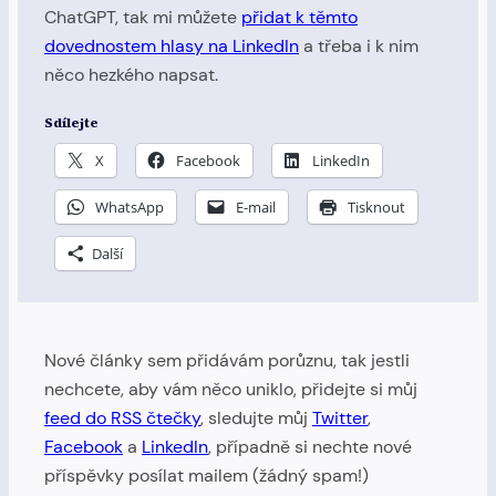
ChatGPT, tak mi můžete
přidat k těmto
dovednostem hlasy na LinkedIn
a třeba i k nim
něco hezkého napsat.
Sdílejte
X
Facebook
LinkedIn
WhatsApp
E-mail
Tisknout
Další
Nové články sem přidávám porůznu, tak jestli
nechcete, aby vám něco uniklo, přidejte si můj
feed do RSS čtečky
, sledujte můj
Twitter
,
Facebook
a
LinkedIn
, případně si nechte nové
příspěvky posílat mailem (žádný spam!)