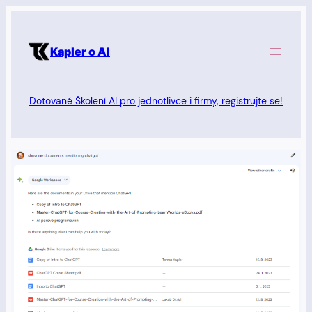
Přeskočit
na
Kapler o AI
obsah
Dotované Školení AI pro jednotlivce i firmy, registrujte se!