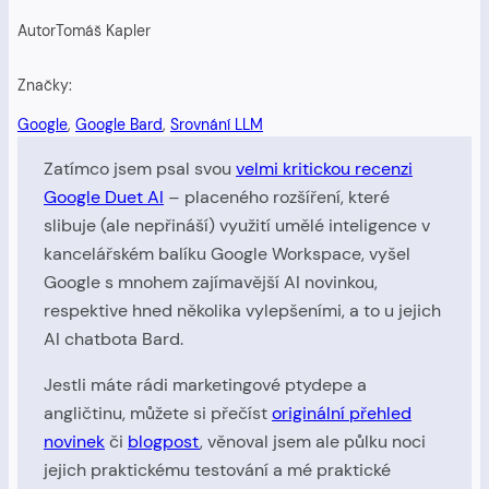
Autor
Tomáš Kapler
Značky:
Google
, 
Google Bard
, 
Srovnání LLM
Zatímco jsem psal svou
velmi kritickou recenzi
Google Duet AI
– placeného rozšíření, které
slibuje (ale nepřináší) využití umělé inteligence v
kancelářském balíku Google Workspace, vyšel
Google s mnohem zajímavější AI novinkou,
respektive hned několika vylepšeními, a to u jejich
AI chatbota Bard.
Jestli máte rádi marketingové ptydepe a
angličtinu, můžete si přečíst
originální přehled
novinek
či
blogpost
, věnoval jsem ale půlku noci
jejich praktickému testování a mé praktické