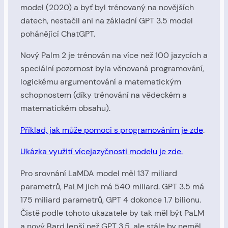
model (2020) a byť byl trénovaný na novějších
datech, nestačil ani na základní GPT 3.5 model
pohánějící ChatGPT.
Nový Palm 2 je trénován na více než 100 jazycích a
speciální pozornost byla věnovaná programování,
logickému argumentování a matematickým
schopnostem (díky trénování na vědeckém a
matematickém obsahu).
Příklad, jak může pomoci s programováním je zde
.
Ukázka využití vícejazyčnosti modelu je zde.
Pro srovnání LaMDA model měl 137 miliard
parametrů, PaLM jich má 540 miliard. GPT 3.5 má
175 miliard parametrů, GPT 4 dokonce 1.7 bilionu.
Čistě podle tohoto ukazatele by tak měl být PaLM
a nový Bard lepší než GPT 3.5, ale stále by neměl