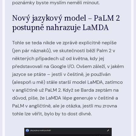
poznámky byste myslím neměli minout.
Nový jazykový model – PaLM 2
postupně nahrazuje LaMDA
Tohle se teda nikde ve zprávě explicitně nepíše
(jen pár náznaků), ve skutečnosti běží Palm 2 v
některých případech už od května, kdy jej
představovali na Google I/O. Ovšem záleží, v jakém
jazyce se ptáte – jestli v češtině, je používán
(alespoň u mě) stále starší model LaMDA, zatímco
v angličtině už PaLM 2. Když se Barda zeptám na
důvod, píše, že LaMDA lépe generuje v češtině a
PaLM v angličtině, ale je otázka, jestli mu zrovna
tohle lze věřit, bylo by to dost divné.