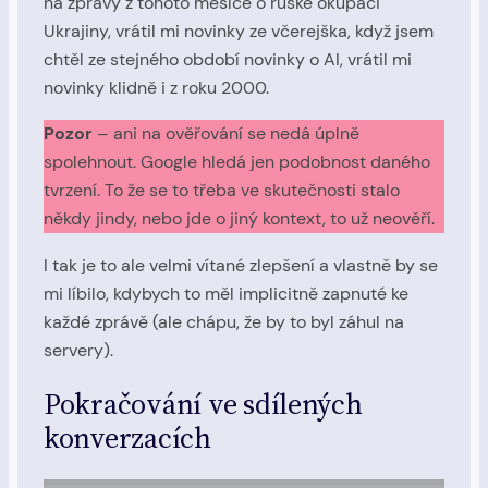
na zprávy z tohoto měsíce o ruské okupaci
Ukrajiny, vrátil mi novinky ze včerejška, když jsem
chtěl ze stejného období novinky o AI, vrátil mi
novinky klidně i z roku 2000.
Pozor
– ani na ověřování se nedá úplně
spolehnout. Google hledá jen podobnost daného
tvrzení. To že se to třeba ve skutečnosti stalo
někdy jindy, nebo jde o jiný kontext, to už neověří.
I tak je to ale velmi vítané zlepšení a vlastně by se
mi líbilo, kdybych to měl implicitně zapnuté ke
každé zprávě (ale chápu, že by to byl záhul na
servery).
Pokračování ve sdílených
konverzacích