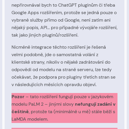
nepřirovnával bych to ChatGPT pluginům či třeba
Google Apps rozšířením, protože se jedná pouze o
vybrané služby přímo od Google, není zatím ani
nějaký popis, API… pro případné vývojáře rozšíření,
tak jako jiných pluginů/rozšíření.
Nicméně integrace těchto rozšíření je řešená
velmi podobně, jde o samostatná volání z
klientské strany, nikoliv o nějaké zadrátování do
odpovědi od modelu na straně serveru, lze tedy
očekávat, že podpora pro pluginy třetích stran se
v následujících měsících opravdu objeví.
Pozor
– tato rozšíření fungují pouze v jazykovém
modelu PaLM 2 – jinými slovy
nefungují zadání v
češtině
, protože ta (minimálně u mě) stále běží s
LaMDA modelem.