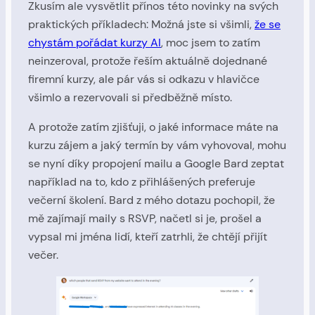
Zkusím ale vysvětlit přínos této novinky na svých
praktických příkladech: Možná jste si všimli,
že se
chystám pořádat kurzy AI
, moc jsem to zatím
neinzeroval, protože řeším aktuálně dojednané
firemní kurzy, ale pár vás si odkazu v hlavičce
všimlo a rezervovali si předběžně místo.
A protože zatím zjišťuji, o jaké informace máte na
kurzu zájem a jaký termín by vám vyhovoval, mohu
se nyní díky propojení mailu a Google Bard zeptat
například na to, kdo z přihlášených preferuje
večerní školení. Bard z mého dotazu pochopil, že
mě zajímají maily s RSVP, načetl si je, prošel a
vypsal mi jména lidí, kteří zatrhli, že chtějí přijít
večer.