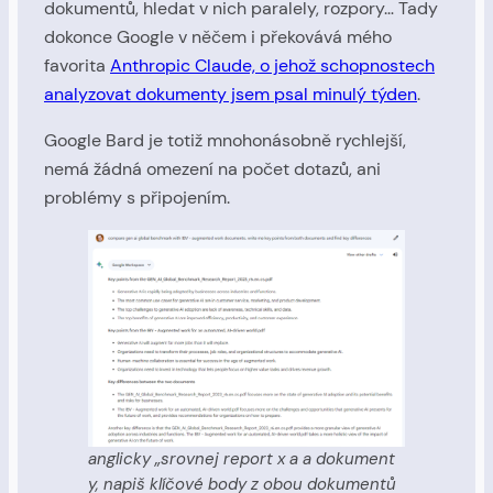
dokumentů, hledat v nich paralely, rozpory… Tady
dokonce Google v něčem i překovává mého
favorita
Anthropic Claude, o jehož schopnostech
analyzovat dokumenty jsem psal minulý týden
.
Google Bard je totiž mnohonásobně rychlejší,
nemá žádná omezení na počet dotazů, ani
problémy s připojením.
anglicky „srovnej report x a a dokument
y, napiš klíčové body z obou dokumentů