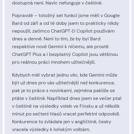
dostupná není. Navíc nefunguje v češtině.
Popravdě – totožný set funkcí jsme měli v Google
Bard od září a od té doby jsem to prakticky nikdy
nepoužil, zatímco ChatGPT či Copilot používám
dnes a denně. Není to tím, že by byl Bard
respektive nově Gemini k ničemu, ale prostě
ChatGPT Plus a i bezplatný Copilot jsou většinou
pro reálnou práci mnohem užitečnější.
Kdybych měl vybrat jednu věc, kde Gemini může
být už dnes pro vás užitečnější než konkurence,
pak je to práce s novinkami, zejména pakliže se
ptáte v češtině. Například dnes jsem se večer ptal
v češtině na výsledky voleb ve Finsku a už několik
minut po sečtení hlasů vracel perfektní odpovědi.
Konkurence to zvládala jen v angličtině, česky
vracela výsledky k loňským volbám.