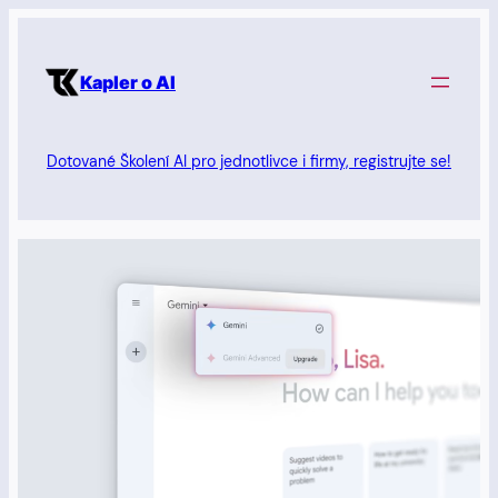
Přeskočit
na
Kapler o AI
obsah
Dotované Školení AI pro jednotlivce i firmy, registrujte se!