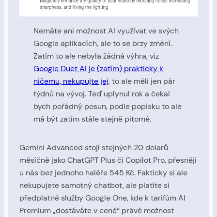
Nemáte ani možnost AI využívat ve svých
Google aplikacích, ale to se brzy změní.
Zatím to ale nebyla žádná výhra, viz
Google Duet AI je (zatím) prakticky k
ničemu, nekupujte jej
, to ale měli jen pár
týdnů na vývoj. Teď uplynul rok a čekal
bych pořádný posun, podle popisku to ale
má být zatím stále stejně pitomé.
Gemini Advanced stojí stejných 20 dolarů
měsíčně jako ChatGPT Plus či Copilot Pro, přesněji
u nás bez jednoho haléře 545 Kč. Fakticky si ale
nekupujete samotný chatbot, ale platíte si
předplatné služby Google One, kde k tarifům AI
Premium „dostáváte v ceně“ právě možnost