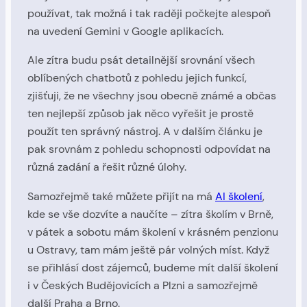
používat, tak možná i tak raději počkejte alespoň
na uvedení Gemini v Google aplikacích.
Ale zítra budu psát detailnější srovnání všech
oblíbených chatbotů z pohledu jejich funkcí,
zjišťuji, že ne všechny jsou obecně známé a občas
ten nejlepší způsob jak něco vyřešit je prostě
použít ten správný nástroj. A v dalším článku je
pak srovnám z pohledu schopnosti odpovídat na
různá zadání a řešit různé úlohy.
Samozřejmě také můžete přijít na má
AI školení
,
kde se vše dozvíte a naučíte – zítra školím v Brně,
v pátek a sobotu mám školení v krásném penzionu
u Ostravy, tam mám ještě pár volných míst. Když
se přihlásí dost zájemců, budeme mít další školení
i v Českých Budějovicích a Plzni a samozřejmě
další Praha a Brno.