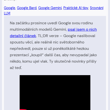
Google
, 
Google Bard
, 
Google Gemini
, 
Praktické AI tipy
, 
Srovnání
LLM
Na začátku prosince uvedl Google svou rodinu
multimodálních modelů Gemini,
psal jsem o nich
detailní článek
. TL;DR verze – Google nasliboval
spoustu věcí, ale reálně nic světoborného
nepředvedl, pouze si už poněkolikáté hezkou
prezentací „koupil“ další čas, aby nevypadal jako
někdo, komu ujel vlak. Ty skutečné novinky přišly
až teď.