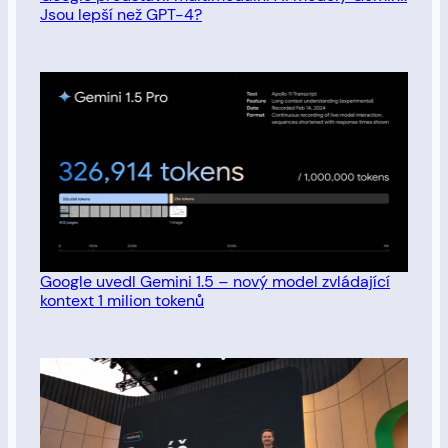
Jsou lepší než GPT-4?
Google uvedl Gemini 1.5 – nový model zvládající
kontext 1 milion tokenů