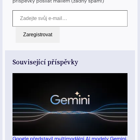
příspěvky posílat mailem (žádný spam!)
Zadejte svůj e-mail…
Zaregistrovat
Související příspěvky
Google představil multimodální AI modely Gemini.