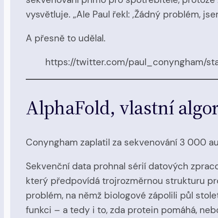
vysvětluje. „Ale Paul řekl: ‚Žádný problém, js
A přesně to udělal.
https://twitter.com/paul_conyngham/
AlphaFold, vlastní algo
Conyngham zaplatil za sekvenování 3 000 aus
Sekvenční data prohnal sérií datových zpraco
který předpovídá trojrozměrnou strukturu pro
problém, na němž biologové zápolili půl stole
funkci – a tedy i to, zda protein pomáhá, neb