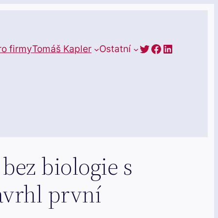
https://twitte
Facebook
LinkedIn
ro firmy
Tomáš Kapler
Ostatní
 bez biologie s
vrhl první