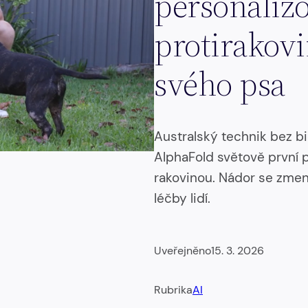
personaliz
protirakov
svého psa
Australský technik bez b
AlphaFold světově první 
rakovinou. Nádor se zmenš
léčby lidí.
Uveřejněno
15. 3. 2026
Rubrika
AI