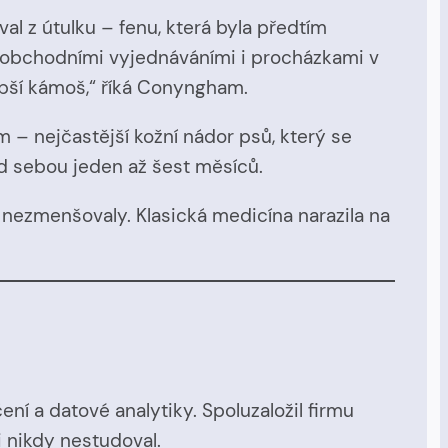
al z útulku – fenu, která byla předtím
 obchodními vyjednáváními i procházkami v
epší kámoš,“ říká Conyngham.
 – nejčastější kožní nádor psů, který se
ed sebou jeden až šest měsíců.
e nezmenšovaly. Klasická medicína narazila na
ení a datové analytiky. Spoluzaložil firmu
i nikdy nestudoval.