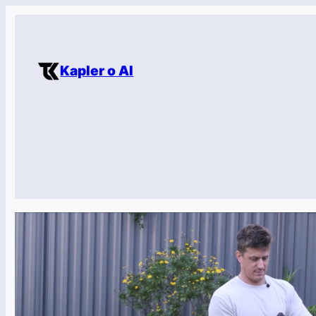
Přeskočit
na
obsah
Kapler o AI