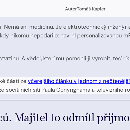
Autor
Tomáš Kapler
 Nemá ani medicínu. Je elektrotechnický inženýr 
kdy nikomu nepodařilo: navrhl personalizovanou mRN
čtvrtinu. A vědci, kteří mu pomohli ji vyrobit, teď ř
ké části ze
včerejšího článku v jednom z nečtenější
e sociálních sítí Paula Conynghama a televizního r
ů. Majitel to odmítl přijmo