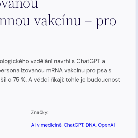
ovanou
innou vakcínu – pro
iologického vzdělání navrhl s ChatGPT a
personalizovanou mRNA vakcínu pro psa s
il o 75 %. A vědci říkají: tohle je budoucnost
Značky:
AI v medicíně
, 
ChatGPT
, 
DNA
, 
OpenAI