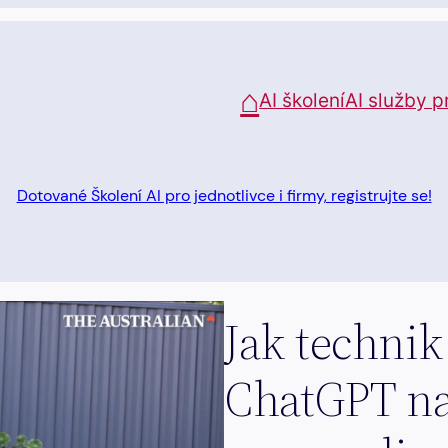
⌂
AI školení
AI služby p
Dotované Školení AI pro jednotlivce i firmy, registrujte se!
Jak technik
ChatGPT na