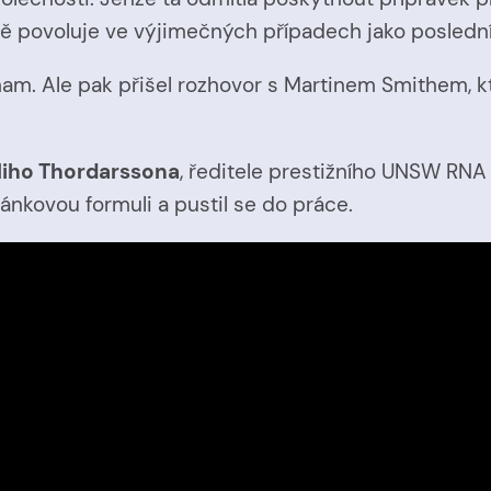
ně povoluje ve výjimečných případech jako posledn
ngham. Ale pak přišel rozhovor s Martinem Smithem
lliho Thordarssona
, ředitele prestižního UNSW RNA 
nkovou formuli a pustil se do práce.