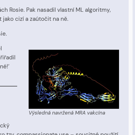
h Rosie. Pak nasadil vlastní ML algoritmy,
ako cizí a zaútočit na ně.
ie.
l
iřadil
né!‘
Výsledná navržená MRA vakcína
ický
o tzv. compassionate use – soucitné použití