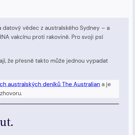
a datový vědec z australského Sydney – a
A vakcínu proti rakovině. Pro svoji psí
íkají, že přesně takto může jednou vypadat
ch australských deníků The Australian
a je
ozhovoru.
ut.