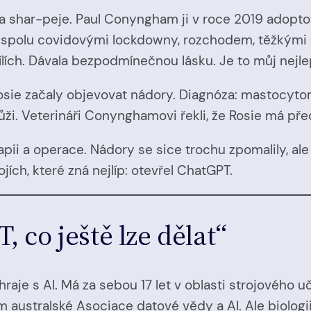
a a shar-peje. Paul Conyngham ji v roce 2019 adoptov
li spolu covidovými lockdowny, rozchodem, těžkými
ílích. Dávala bezpodmínečnou lásku. Je to můj nejl
osie začaly objevovat nádory. Diagnóza: mastocytom
kůži. Veterináři Conynghamovi řekli, že Rosie má př
pii a operace. Nádory se sice trochu zpomalily, al
ích, které zná nejlíp: otevřel ChatGPT.
 co ještě lze dělat“
aje s AI. Má za sebou 17 let v oblasti strojového uč
m australské Asociace datové vědy a AI. Ale biologi