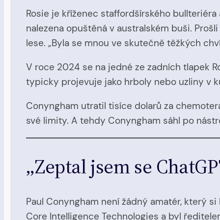
Rosie je kříženec staffordšírského bullteriér
nalezena opuštěná v australském buši. Proš
lese. „Byla se mnou ve skutečně těžkých chv
V roce 2024 se na jedné ze zadních tlapek R
typicky projevuje jako hrboly nebo uzliny v 
Conyngham utratil tisíce dolarů za chemotera
své limity. A tehdy Conyngham sáhl po nástroj
„Zeptal jsem se ChatGPT,
Paul Conyngham není žádný amatér, který si hr
Core Intelligence Technologies a byl ředitele