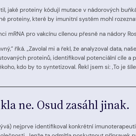
il, jaké proteiny kódují mutace v nádorových buňkác
 proteiny, které by imunitní systém mohl rozeznat j
enci mRNA pro vakcínu cílenou přesně na nádory Ros
ý,“ říká. „Zavolal mi a řekl, že analyzoval data, naše
ovaných proteinů, identifikoval potenciální cíle a př
oho, kdo by to syntetizoval. Řekl jsem si: ‚To je šíle
la ne. Osud zasáhl jinak.
vá) nejprve identifikoval konkrétní imunoterapeut
ečnosti. Jenže ta odmítla poskytnout přípravek pr