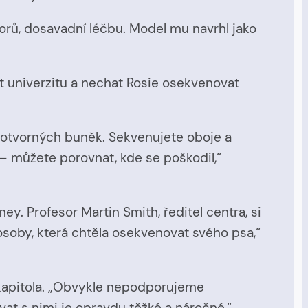
dorů, dosavadní léčbu. Model mu navrhl jako
t univerzitu a nechat Rosie osekvenovat
inotvorných buněk. Sekvenujete oboje a
 – můžete porovnat, kde se poškodil,“
. Profesor Martin Smith, ředitel centra, si
soby, která chtěla osekvenovat svého psa,“
á kapitola. „Obvykle nepodporujeme
at s nimi je opravdu těžké a náročné,“