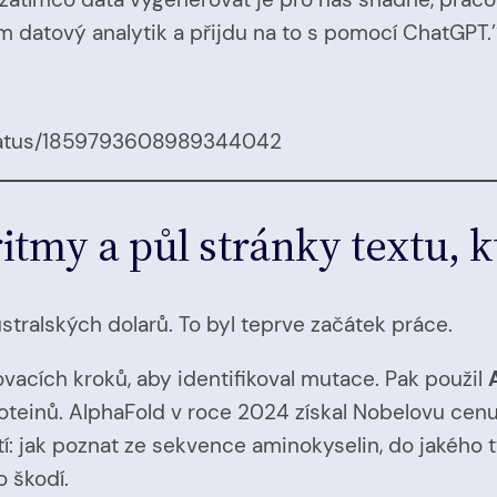
em datový analytik a přijdu na to s pomocí ChatGPT.’
status/1859793608989344042
ritmy a půl stránky textu, 
tralských dolarů. To byl teprve začátek práce.
vacích kroků, aby identifikoval mutace. Pak použil
teinů. AlphaFold v roce 2024 získal Nobelovu cenu 
tí: jak poznat ze sekvence aminokyselin, do jakého t
o škodí.