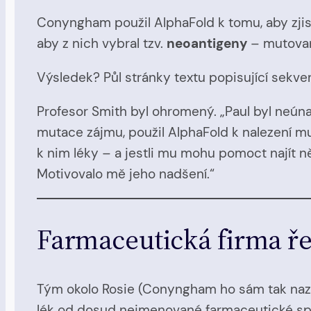
Conyngham použil AlphaFold k tomu, aby zjist
aby z nich vybral tzv.
neoantigeny
– mutované
Výsledek? Půl stránky textu popisující sekv
Profesor Smith byl ohromený. „Paul byl neúnavn
mutace zájmu, použil AlphaFold k nalezení mut
k nim léky – a jestli mu mohu pomoct najít něk
Motivovalo mě jeho nadšení.“
Farmaceutická firma řek
Tým okolo Rosie (Conyngham ho sám tak nazý
lék od dosud nejmenované farmaceutické spol