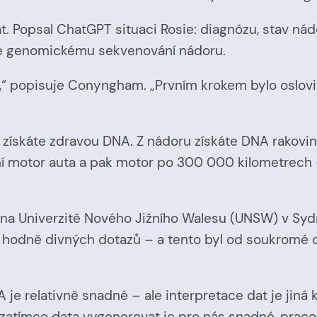
át. Popsal ChatGPT situaci Rosie: diagnózu, stav ná
ke genomickému sekvenování nádoru.
n,“ popisuje Conyngham. „Prvním krokem bylo oslovi
e získáte zdravou DNA. Z nádoru získáte DNA rakov
nální motor auta a pak motor po 300 000 kilometrech
a Univerzitě Nového Jižního Walesu (UNSW) v Sydney
 hodně divných dotazů – a tento byl od soukromé o
 je relativně snadné – ale interpretace dat je jin
zatímco data vygenerovat je pro nás snadné, pracov