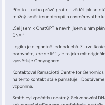
Přesto – nebo právě proto – věděl, jak se pt
možný směr imunoterapii a nasměroval ho 
„Šel jsem k ChatGPT a navrhl jsem s ním plá
DNA.“
Logika je elegantně jednoduchá. Z krve Rosi
porovnáte, kde se liší. „Je to jako mít origi
vysvětluje Conyngham.
Kontaktoval Ramaciotti Centre for Genomics n
na tento kontakt stále pamatuje. „Dostáváme
vzpomíná.
Smith byl zpočátku opatrný. Sekvenování DNA
sekvenování přímo pro spotřebitele, protože 