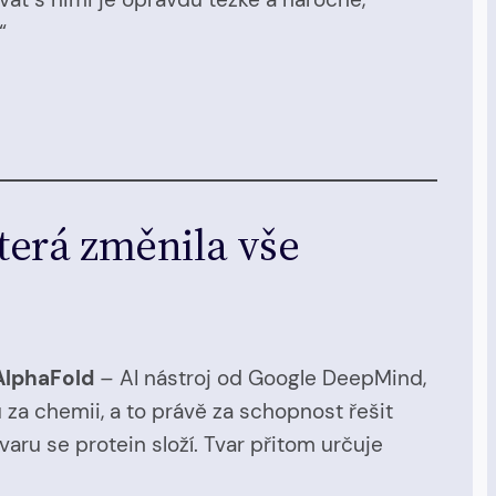
“
která změnila vše
AlphaFold
– AI nástroj od Google DeepMind,
za chemii, a to právě za schopnost řešit
varu se protein složí. Tvar přitom určuje