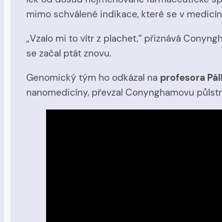
mimo schválené indikace, které se v medicí
„Vzalo mi to vítr z plachet,“ přiznává Cony
se začal ptát znovu.
Genomický tým ho odkázal na
profesora Pá
nanomedicíny, převzal Conynghamovu půlstrá