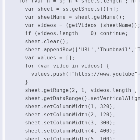
  for (var n = 0; n < sheets.length ; n++
    var sheet = ss.getSheets()[n];

    var sheetName = sheet.getName();

    var videos = (getVideos (sheetName));
    if (videos.length == 0) continue;

    sheet.clear();

    sheet.appendRow(['URL','Thumbnail','T
    var values = [];

    for (var video in videos) {

      values.push(["https://www.youtube"+
    }

    sheet.getRange(2, 1, videos.length , 
    sheet.getDataRange().setVerticalAlign
    sheet.setColumnWidth(1, 320);

    sheet.setColumnWidth(2, 120);

    sheet.setColumnWidth(3, 300);

    sheet.setColumnWidth(4, 400);    

    sheet.setColumnWidth(5, 100); 
