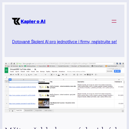
Přeskočit
na
Kapler o AI
obsah
Dotované Školení AI pro jednotlivce i firmy, registrujte se!