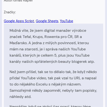
Autor
Tomáš Kapler
Značky:
Google Apps Script
, 
Google Sheets
, 
YouTube
Možná víte, že jsem digital manažer výrobce
značek Tefal, Krups, Rowenta pro ČR, SR a
Maďarsko. A jedna z milých povinností, kterou
mám na starosti, je i správa našich YouTube
kanálů, kterých je celkem 5, plus jsou YouTube
kanály našich spřátelených beauty blogerek atp.
Než jsem přišel, tak se to dělalo tak, že když někdo
přidal YouTube video, tak pak vzal tu URL a napsal
to do nějakého Excelu s nějakým názvem.
Samozřejmě někdy zapomněl, nebyly tam popisky,
náhledy atd.
Nesnáším, když se ztrácí čas prací, kterou lépe