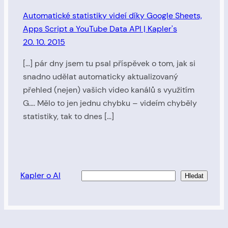
Automatické statistiky videí díky Google Sheets,
Apps Script a YouTube Data API | Kapler's
20. 10. 2015
[…] pár dny jsem tu psal příspěvek o tom, jak si
snadno udělat automaticky aktualizovaný
přehled (nejen) vašich video kanálů s využitím
G…. Mělo to jen jednu chybku – videím chyběly
statistiky, tak to dnes […]
Kapler o AI
Hledat
Hledat