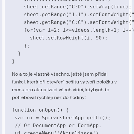
    sheet.getRange("C:D").setWrap(true);

    sheet.getRange("1:1").setFontWeight("
    sheet.getRange("C:C").setFontWeight("
    for(var i=2; i<=videos.length+1; i++)
      sheet.setRowHeight(i, 90);

    };

  }

No a to je vlastně všechno, ještě jsem přidal
funkci, která při otevření sešitu vytvoří položku v
menu pro aktualizaci všech videí, kdybych to
potřeboval rychleji než do hodiny:
function onOpen() {

 var ui = SpreadsheetApp.getUi();

 // Or DocumentApp or FormApp.

 ui.createMenu('Aktualizace')
