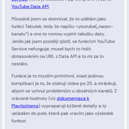
YouTube Data API
.
Původně jsem se domníval, že to udělám jako
funkci Tabulek, tedy že napíšu =youtube(„nazev-
kanalu“) a ono to rovnou vyplní tabulku daty.
Jenže jak jsem později zjistil, ve funkcích YouTube
Service nefunguje, musel bych to řešit
dotazováním na URL z Data API a to mi za to
nestálo.
Funkce je to myslím primitivní, snad jedinou
komplikací je to, že stahuji videa po 25. a stránkuji,
abych se vyhnul problémům u obsáhlých kanálů. Z
vrácené hodnoty (viz
dokumentace k
Playlistitems
) vypreparuji kýžené detaily a ty
ukládám do pole, které pak vracím jako výsledek
funkce: