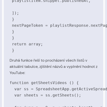
 playlistItem.snippet.publishedAt,

 ]);

 }

 nextPageToken = playlistResponse.nextPag
 }

 }

 return array;

 }
Druhá funkce řeší to procházení všech listů v
aktuální tabulce, zjištění názvů a vyplnění hodnot z
YouTube:
function getSheetsVideos () {

  var ss = SpreadsheetApp.getActiveSpread
  var sheets = ss.getSheets();
