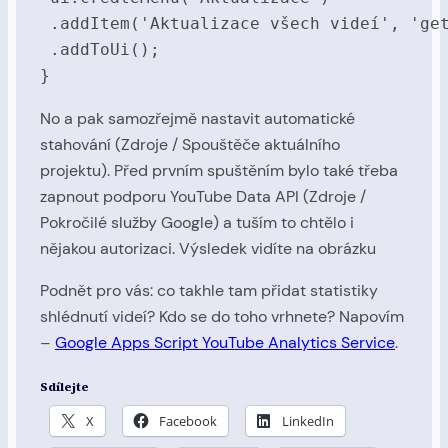
 .addItem('Aktualizace všech videí', 'get
 .addToUi();

}
No a pak samozřejmě nastavit automatické
stahování (Zdroje / Spouštěče aktuálního
projektu). Před prvním spuštěním bylo také třeba
zapnout podporu YouTube Data API (Zdroje /
Pokročilé služby Google) a tuším to chtělo i
nějakou autorizaci. Výsledek vidíte na obrázku
Podnět pro vás: co takhle tam přidat statistiky
shlédnutí videí? Kdo se do toho vrhnete? Napovím
–
Google Apps Script YouTube Analytics Service
.
Sdílejte
X
Facebook
LinkedIn