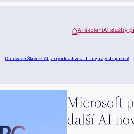
⌂
AI školení
AI služby p
Dotované Školení AI pro jednotlivce i firmy, registrujte se!
Microsoft p
další AI no