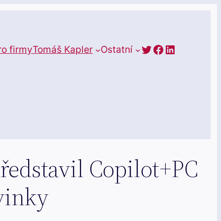
https://twitte
Facebook
LinkedIn
ro firmy
Tomáš Kapler
Ostatní
ředstavil Copilot+PC
vinky