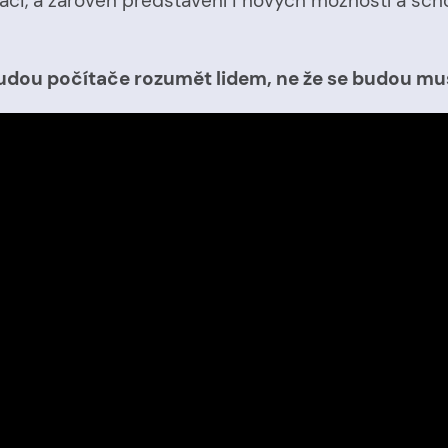
ači, a zároveň představení i nových možností a scho
dou počítače rozumět lidem, ne že se budou mus