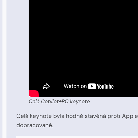
Celá Copilot+PC keynote
Celá keynote byla hodně stavěná proti Apple
dopracované.