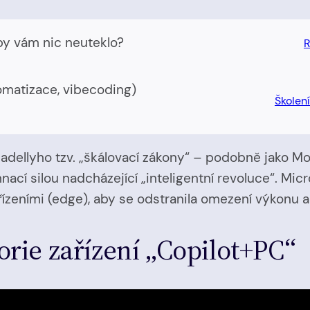
by vám nic neuteklo?
R
tomatizace, vibecoding)
Školen
adellyho tzv. „škálovací zákony“ – podobně jako Mo
ací silou nadcházející „inteligentní revoluce“. Mic
eními (edge), aby se odstranila omezení výkonu a l
rie zařízení „Copilot+PC“