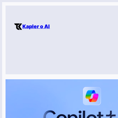
Přeskočit
na
obsah
Kapler o AI