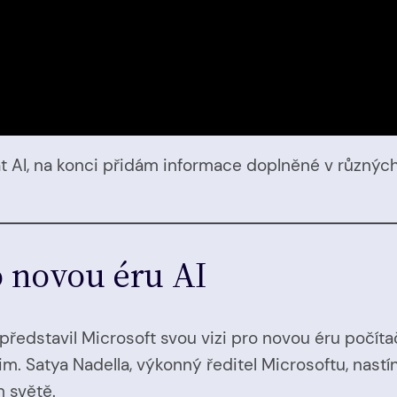
at AI, na konci přidám informace doplněné v různýc
 novou éru AI
edstavil Microsoft svou vizi pro novou éru počíta
 Satya Nadella, výkonný ředitel Microsoftu, nastínil
m světě.