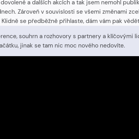
dovolené a dalších akcích a tak jsem nemohl publi
dnech. Zároveň v souvislosti se všemi změnami zce
. Klidně se předběžně přihlaste, dám vám pak vědět
rence, souhrn a rozhovory s partnery a klíčovými l
átku, jinak se tam nic moc nového nedovíte.