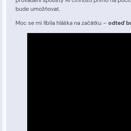
provádění spousty AI činností přímo na počít
bude umožňovat.
Moc se mi líbila hláška na začátku –
odteď bu