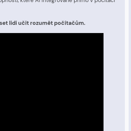
pností, které AI integrované přímo v počítači
et lidi učit rozumět počítačům.