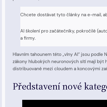
Chcete dostávat tyto články na e-mail, a
AI školení pro začátečníky, pokročilé (au
a firmy.
Hlavním tahounem této „vlny AI“ jsou podle N
zákony hlubokých neuronových sítí mají být hn
distribuované mezi cloudem a koncovými zaříz
Představení nové katego