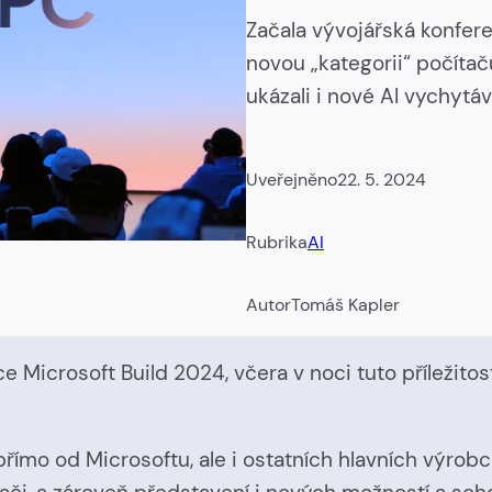
Začala vývojářská konfere
novou „kategorii“ počítač
ukázali i nové AI vychyt
Uveřejněno
22. 5. 2024
Rubrika
AI
Autor
Tomáš Kapler
 Microsoft Build 2024, včera v noci tuto příležitos
ímo od Microsoftu, ale i ostatních hlavních výrob