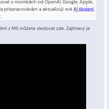
kovat o novinkách od OpenAI, Google, Apple,
la přepracovávám a aktualizuji své
AI školení
,
.
idmi z MS můžete sledovat zde. Zajímavý je