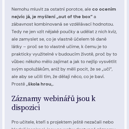
Nemohu mluvit za ostatní porotce, ale
co ocením
nejvíc já, je myšlení „out of the box“
a
zábavnost kombinovaná se vzdělávací hodnotou.
Tedy ne jen vzít nějaké poučky a udělat z nich kvíz,
ale zamyslet se, co je vlastně účelem té dané
látky – proč se to vlastně učíme, k čemu je to
prakticky využitelné v budoucím životě, proč by to
vůbec někoho mělo zajímat a jak to nejlíp vysvětlit
svým spolužákům, aniž by měli pocit, že se „učí“,
ale aby se učili tím, že dělají něco, co je baví.
Prostě „
škola hrou
„.
Záznamy webinářů jsou k
dispozici
Pro učitele, kteří s projektem ještě nezačali nebo