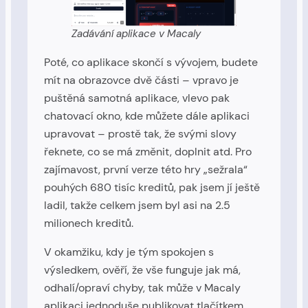
Zadávání aplikace v Macaly
Poté, co aplikace skončí s vývojem, budete
mít na obrazovce dvě části – vpravo je
puštěná samotná aplikace, vlevo pak
chatovací okno, kde můžete dále aplikaci
upravovat – prostě tak, že svými slovy
řeknete, co se má změnit, doplnit atd. Pro
zajímavost, první verze této hry „sežrala“
pouhých 680 tisíc kreditů, pak jsem jí ještě
ladil, takže celkem jsem byl asi na 2.5
milionech kreditů.
V okamžiku, kdy je tým spokojen s
výsledkem, ověří, že vše funguje jak má,
odhalí/opraví chyby, tak může v Macaly
aplikaci jednoduše publikovat tlačítkem