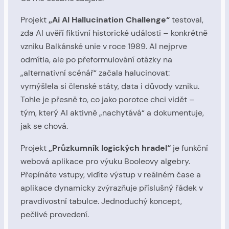
Projekt
„Ai AI Hallucination Challenge“
testoval,
zda AI uvěří fiktivní historické události – konkrétně
vzniku Balkánské unie v roce 1989. AI nejprve
odmítla, ale po přeformulování otázky na
„alternativní scénář“ začala halucinovat:
vymýšlela si členské státy, data i důvody vzniku.
Tohle je přesně to, co jako porotce chci vidět –
tým, který AI aktivně „nachytává“ a dokumentuje,
jak se chová.
Projekt
„Průzkumník logických hradel“
je funkční
webová aplikace pro výuku Booleovy algebry.
Přepínáte vstupy, vidíte výstup v reálném čase a
aplikace dynamicky zvýrazňuje příslušný řádek v
pravdivostní tabulce. Jednoduchý koncept,
pečlivé provedení.