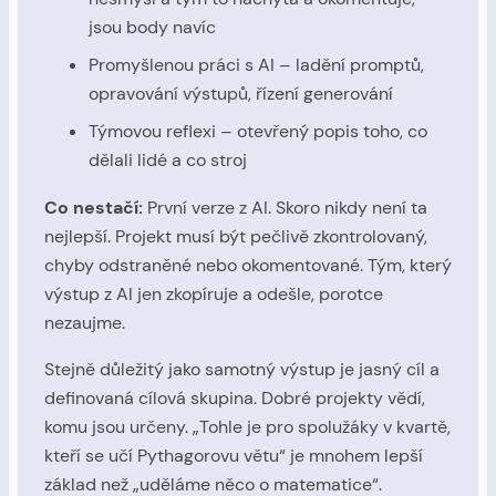
jsou body navíc
Promyšlenou práci s AI – ladění promptů,
opravování výstupů, řízení generování
Týmovou reflexi – otevřený popis toho, co
dělali lidé a co stroj
Co nestačí:
První verze z AI. Skoro nikdy není ta
nejlepší. Projekt musí být pečlivě zkontrolovaný,
chyby odstraněné nebo okomentované. Tým, který
výstup z AI jen zkopíruje a odešle, porotce
nezaujme.
Stejně důležitý jako samotný výstup je jasný cíl a
definovaná cílová skupina. Dobré projekty vědí,
komu jsou určeny. „Tohle je pro spolužáky v kvartě,
kteří se učí Pythagorovu větu“ je mnohem lepší
základ než „uděláme něco o matematice“.