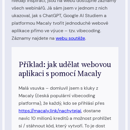
hledají inspiraci, jsou na webu dostupné záznamy
všech webinářů. Já sám jsem v jednom z nich
ukazoval, jak s ChatGPT, Google AI Studiem a
platformou Macaly tvořit jednoduché webové
aplikace přímo ve výuce – tzv. vibecoding.
Záznamy najdete na
webu soutěže
.
Příklad: jak udělat webovou
aplikaci s pomocí Macaly
Malá vsuvka – domluvil jsem s kluky z
Macaly (česká populární vibecoding
platforma), že každý, kdo se přihlásí přes
https://macaly.link/nachytejai
, dostane
navíc 10 milionů kreditů a možnost prohlížet
si / stáhnout kód, který vytvoří. To je dost