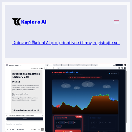
Přeskočit
na
Kapler o AI
obsah
Dotované Školení AI pro jednotlivce i firmy, registrujte se!