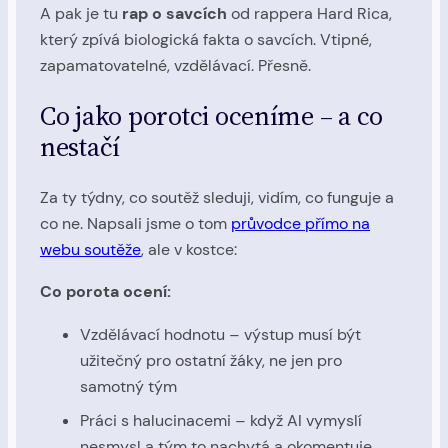
A pak je tu
rap o savcích
od rappera Hard Rica,
který zpívá biologická fakta o savcích. Vtipné,
zapamatovatelné, vzdělávací. Přesně.
Co jako porotci oceníme – a co
nestačí
Za ty týdny, co soutěž sleduji, vidím, co funguje a
co ne. Napsali jsme o tom
průvodce přímo na
webu soutěže
, ale v kostce:
Co porota ocení:
Vzdělávací hodnotu – výstup musí být
užitečný pro ostatní žáky, ne jen pro
samotný tým
Práci s halucinacemi – když AI vymyslí
nesmysl a tým to nachytá a okomentuje,