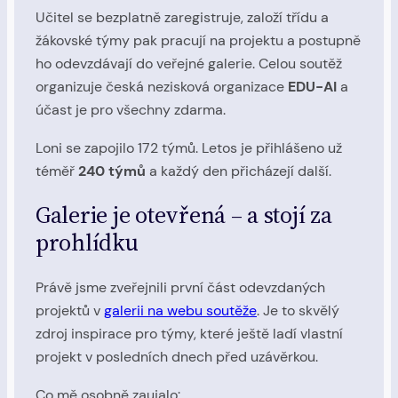
Učitel se bezplatně zaregistruje, založí třídu a
žákovské týmy pak pracují na projektu a postupně
ho odevzdávají do veřejné galerie. Celou soutěž
organizuje česká nezisková organizace
EDU-AI
a
účast je pro všechny zdarma.
Loni se zapojilo 172 týmů. Letos je přihlášeno už
téměř
240 týmů
a každý den přicházejí další.
Galerie je otevřená – a stojí za
prohlídku
Právě jsme zveřejnili první část odevzdaných
projektů v
galerii na webu soutěže
. Je to skvělý
zdroj inspirace pro týmy, které ještě ladí vlastní
projekt v posledních dnech před uzávěrkou.
Co mě osobně zaujalo: