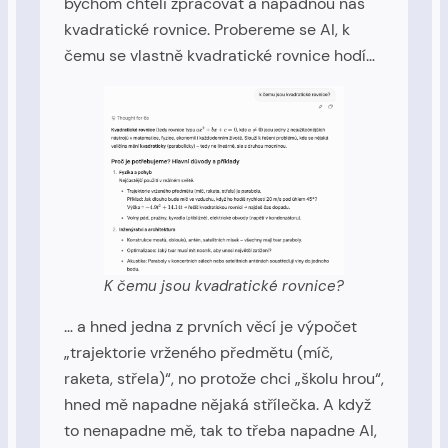
bychom chtěli zpracovat a napadnou nás
kvadratické rovnice. Probereme se AI, k
čemu se vlastně kvadratické rovnice hodí…
K čemu jsou kvadratické rovnice?
… a hned jedna z prvních věcí je výpočet
„trajektorie vrženého předmětu (míč,
raketa, střela)“, no protože chci „školu hrou“,
hned mě napadne nějaká střílečka. A když
to nenapadne mě, tak to třeba napadne AI,