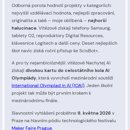
Odborná porota hodnotí projekty v kategoriích:
nejvyšší vzdělávací hodnota, nejlepší zpracování,
originalita a také – moje oblíbená –
nejhorší
halucinace
. Vítězové získají telefony Samsung,
tablety O2, reproduktory Digital Resources,
klávesnice Logitech a další ceny. Deset nejlepších
škol navíc získá roční přístup ke ScioBot+.
A pro ty nejambicióznější: vítězové Nachytej AI
získají
divokou kartu do celostátního kola AI
Olympiády
, která vyvrcholí mezinárodní soutěží
International Olympiad in AI (IOAI)
. Jeden školní
projekt tak může být prvním krokem k
mezinárodnímu finále.
Slavnostní vyhlášení proběhne
9. května 2026
v
Praze na hlavním pódiu technologického festivalu
Maker Faire Prague
.