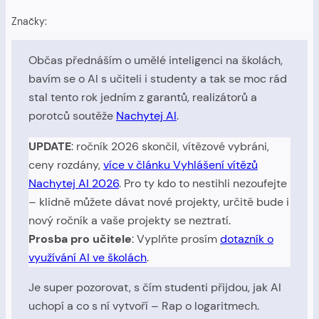
Značky:
Občas přednáším o umělé inteligenci na školách,
bavím se o AI s učiteli i studenty a tak se moc rád
stal tento rok jedním z garantů, realizátorů a
porotců soutěže
Nachytej AI
.
UPDATE
: ročník 2026 skončil, vítězové vybráni,
ceny rozdány,
více v článku Vyhlášení vítězů
Nachytej AI 2026
. Pro ty kdo to nestihli nezoufejte
– klidně můžete dávat nové projekty, určitě bude i
nový ročník a vaše projekty se neztratí.
Prosba pro učitele
: Vyplňte prosím
dotazník o
využívání AI ve školách
.
Je super pozorovat, s čím studenti přijdou, jak AI
uchopí a co s ní vytvoří – Rap o logaritmech.