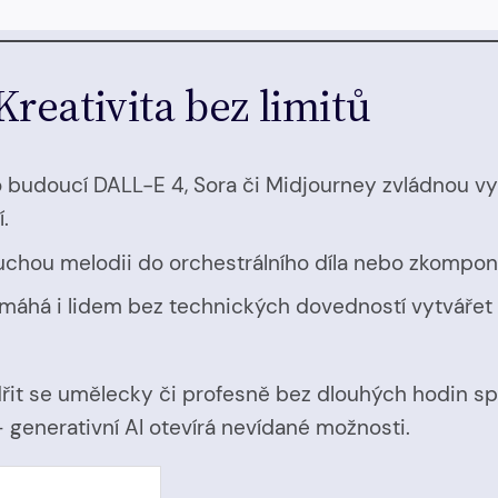
reativita bez limitů
o budoucí DALL-E 4, Sora či Midjourney zvládnou vytv
.
duchou melodii do orchestrálního díla nebo zkompon
omáhá i lidem bez technických dovedností vytvářet p
řit se umělecky či profesně bez dlouhých hodin s
 generativní AI otevírá nevídané možnosti.