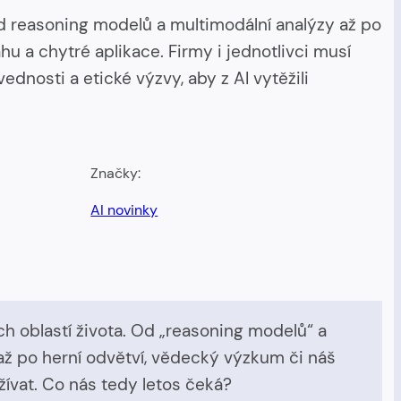
d reasoning modelů a multimodální analýzy až po
hu a chytré aplikace. Firmy i jednotlivci musí
ednosti a etické výzvy, aby z AI vytěžili
Značky:
AI novinky
h oblastí života. Od „reasoning modelů“ a
až po herní odvětví, vědecký výzkum či náš
žívat. Co nás tedy letos čeká?