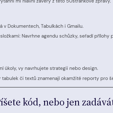
ytáhni mi hlavní závěry z této 50stránkové zprávy.
á v Dokumentech, Tabulkách i Gmailu.
 složkami: Navrhne agendu schůzky, seřadí přílohy 
vní úkoly, vy navrhujete strategii nebo design.
y tabulek či textů znamenají okamžité reporty pro š
íšete kód, nebo jen zadává