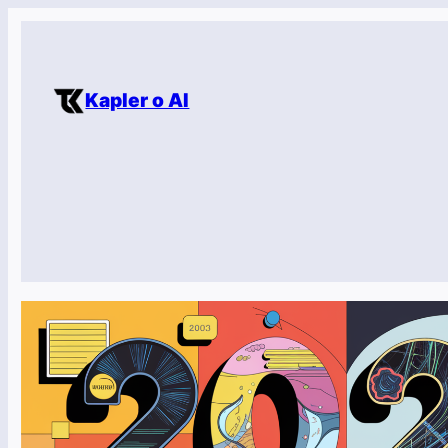
Přeskočit
na
obsah
Kapler o AI