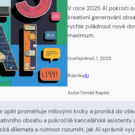
V roce 2025 AI pokročí o
kreativní generování obsa
rychle zvládnout nové dov
maximum.
Uveřejněno
1. 1. 2025
Rubrika
AI
Autor
Tomáš Kapler
se opět proměňuje mílovými kroky a proniká do všec
tivního obsahu a pokročilé kancelářské asistenty 
tická dilemata a nutnost rozumět, jak AI správně vyu