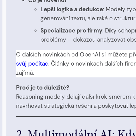
Co je nového?
Lepší logika a dedukce
: Modely ty
generování textu, ale také o struktu
Specializace pro firmy
: Díky schop
problémy – dokážou analyzovat ob
O dalších novinkách od OpenAI si můžete př
svůj počítač
. Články o novinkách dalších fire
zajímá.
Proč je to důležité?
Reasoning modely dělají další krok směrem k
navrhovat strategická řešení a poskytovat le
2. Multimodální AI: Kdy