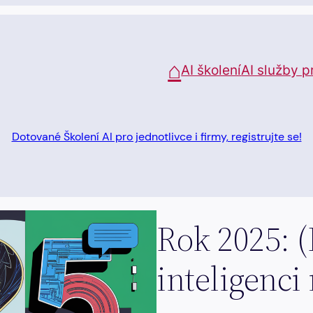
⌂
AI školení
AI služby p
Dotované Školení AI pro jednotlivce i firmy, registrujte se!
Rok 2025: 
inteligenci