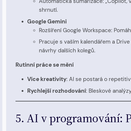
Automatická sumarizace: „Copilot, v
shrnutí.
Google Gemini
Rozšíření Google Workspace: Pomáh
Pracuje s vaším kalendářem a Drive
návrhy dalších kolegů.
Rutinní práce se mění
Více kreativity
: AI se postará o repetiti
Rychlejší rozhodování
: Bleskové analýz
5. AI v programování: P