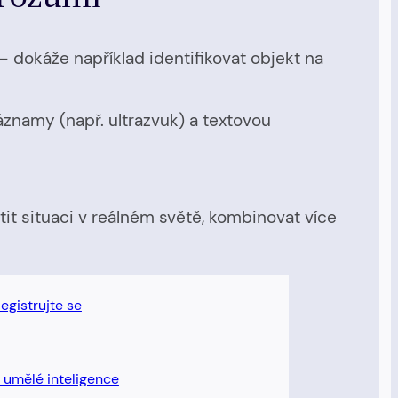
– dokáže například identifikovat objekt na
áznamy (např. ultrazvuk) a textovou
it situaci v reálném světě, kombinovat více
egistrujte se
í umělé inteligence