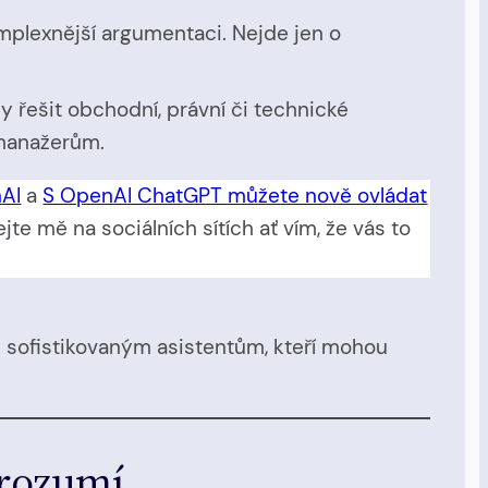
mplexnější argumentaci. Nejde jen o
řešit obchodní, právní či technické
 manažerům.
nAI
a
S OpenAI ChatGPT můžete nově ovládat
te mě na sociálních sítích ať vím, že vás to
ě sofistikovaným asistentům, kteří mohou
 rozumí