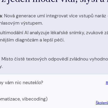
a
: Nová generace umí integrovat více vstupů naráz 
 s hlasovým výstupem.
Multimodální AI analyzuje lékařské snímky, zvukové z
ějším diagnózám a lepší péči.
. Místo čistě textových odpovědí zvládnou vyhodnot
y.
by vám nic neuteklo?
R
tomatizace, vibecoding)
Školen