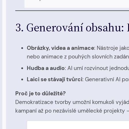
3. Generování obsahu: K
Obrázky, videa a animace
: Nástroje jak
nebo animace z pouhých slovních zadání
Hudba a audio
: AI umí rozvinout jedno
Laici se stávají tvůrci
: Generativní AI p
Proč je to důležité?
Demokratizace tvorby umožní komukoli vyjád
kampaní až po nezávislé umělecké projekty –