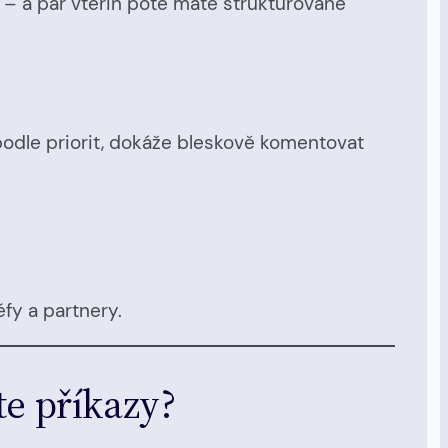
“ – a pár vteřin poté máte strukturované
podle priorit, dokáže bleskově komentovat
éfy a partnery.
te příkazy?