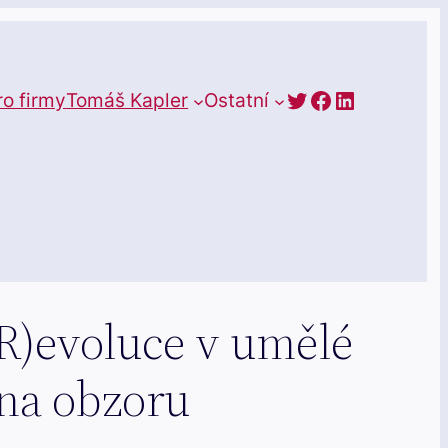
https://twitte
Facebook
LinkedIn
ro firmy
Tomáš Kapler
Ostatní
(R)evoluce v umělé
 na obzoru