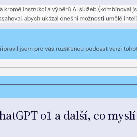
a kromě instrukcí a výběrů AI služeb (kombinoval js
asahoval, abych ukázal dnešní možnosti umělé intel
ipravil jsem pro vás rozšířenou podcast verzi toho
atGPT o1 a další, co myslí 