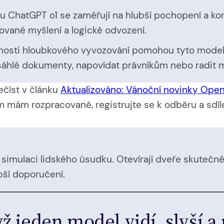
pu ChatGPT o1 se zaměřují na hlubší pochopení a ko
rované myšlení a logické odvození.
nosti hloubkového vyvozování pomohou tyto modely 
sáhlé dokumenty, napovídat právníkům nebo radit
ečíst v článku
Aktualizováno: Vánoční novinky Ope
m mám rozpracované, registrujte se k odběru a sdílej
 simulaci lidského úsudku. Otevírají dveře skutečn
pší doporučení.
ž jeden model vidí, slyší a