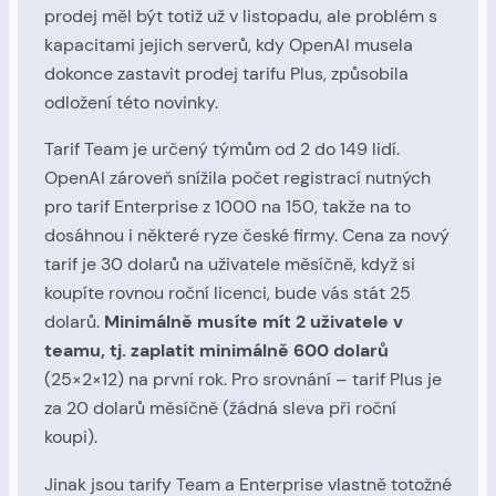
prodej měl být totiž už v listopadu, ale problém s
kapacitami jejich serverů, kdy OpenAI musela
dokonce zastavit prodej tarifu Plus, způsobila
odložení této novinky.
Tarif Team je určený týmům od 2 do 149 lidí.
OpenAI zároveň snížila počet registrací nutných
pro tarif Enterprise z 1000 na 150, takže na to
dosáhnou i některé ryze české firmy. Cena za nový
tarif je 30 dolarů na uživatele měsíčně, když si
koupíte rovnou roční licenci, bude vás stát 25
dolarů.
Minimálně musíte mít 2 uživatele v
teamu, tj. zaplatit minimálně 600 dolarů
(25×2×12) na první rok. Pro srovnání – tarif Plus je
za 20 dolarů měsíčně (žádná sleva při roční
koupi).
Jinak jsou tarify Team a Enterprise vlastně totožné