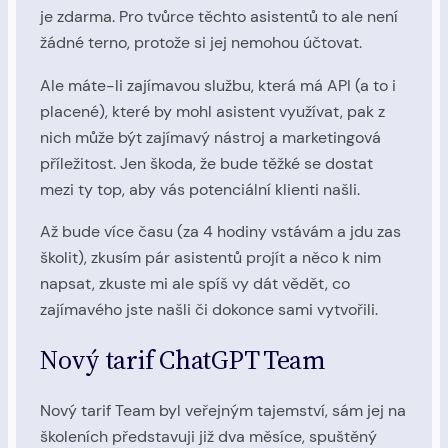
je zdarma. Pro tvůrce těchto asistentů to ale není
žádné terno, protože si jej nemohou účtovat.
Ale máte-li zajímavou službu, která má API (a to i
placené), které by mohl asistent využívat, pak z
nich může být zajímavý nástroj a marketingová
příležitost. Jen škoda, že bude těžké se dostat
mezi ty top, aby vás potenciální klienti našli.
Až bude více času (za 4 hodiny vstávám a jdu zas
školit), zkusím pár asistentů projít a něco k nim
napsat, zkuste mi ale spíš vy dát vědět, co
zajímavého jste našli či dokonce sami vytvořili.
Nový tarif ChatGPT Team
Nový tarif Team byl veřejným tajemství, sám jej na
školeních představuji již dva měsíce, spuštěný