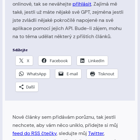
onlinové, tak se neváhejte
přihlásit
. Zajímá mě
také, jestli už máte nějaké své GPT, zejména jestli
jste zvládli nějaké pokročilé napojené na své
aplikace pomocí jejich API. Bude-li zájem, mohu
na to téma udělat některý z příštích článků.
Sdílejte
X
Facebook
LinkedIn
WhatsApp
E-mail
Tisknout
Další
Nové články sem přidávám porůznu, tak jestli
nechcete, aby vám něco uniklo, přidejte si můj
feed do RSS čtečky
, sledujte můj
Twitter
,