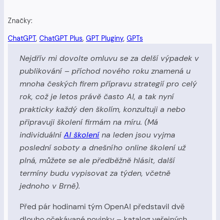
Značky:
ChatGPT
, 
ChatGPT Plus
, 
GPT Pluginy
, 
GPTs
Nejdřív mi dovolte omluvu se za delší výpadek v
publikování – příchod nového roku znamená u
mnoha českých firem přípravu strategií pro celý
rok, což je letos právě často AI, a tak nyní
prakticky každý den školím, konzultuji a nebo
připravuji školení firmám na míru. (Má
individuální
AI školení
na leden jsou vyjma
poslední soboty a dnešního online školení už
plná, můžete se ale předběžně hlásit, další
termíny budu vypisovat za týden, včetně
jednoho v Brně).
Před pár hodinami tým OpenAI představil dvě
dlouho očekávané novinky – katalog veřejných