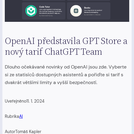
OpenAI představila GPT Store a
nový tarif ChatGPT Team
Dlouho očekávané novinky od OpenAI jsou zde. Vyberte
si ze statisíců dostupných asistentů a pořiďte si tarif s
dvakrát většími limity a vyšší bezpečností.
Uveřejněno
11. 1. 2024
Rubrika
AI
Autor
Tomáš Kapler