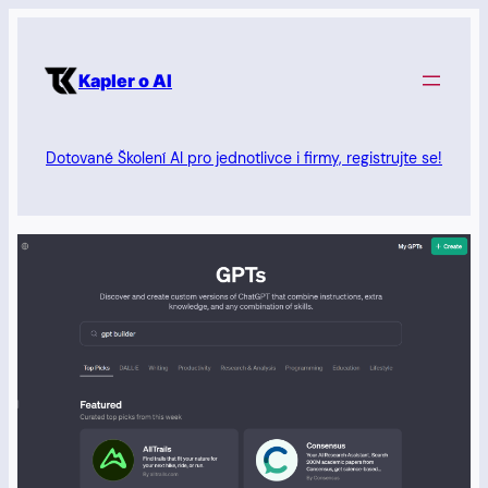
Přeskočit
na
Kapler o AI
obsah
Dotované Školení AI pro jednotlivce i firmy, registrujte se!