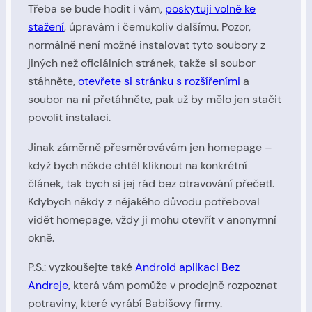
Třeba se bude hodit i vám,
poskytuji volně ke
stažení
, úpravám i čemukoliv dalšímu. Pozor,
normálně není možné instalovat tyto soubory z
jiných než oficiálních stránek, takže si soubor
stáhněte,
otevřete si stránku s rozšířeními
a
soubor na ni přetáhněte, pak už by mělo jen stačit
povolit instalaci.
Jinak záměrně přesměrovávám jen homepage –
když bych někde chtěl kliknout na konkrétní
článek, tak bych si jej rád bez otravování přečetl.
Kdybych někdy z nějakého důvodu potřeboval
vidět homepage, vždy ji mohu otevřít v anonymní
okně.
P.S.: vyzkoušejte také
Android aplikaci Bez
Andreje
, která vám pomůže v prodejně rozpoznat
potraviny, které vyrábí Babišovy firmy.