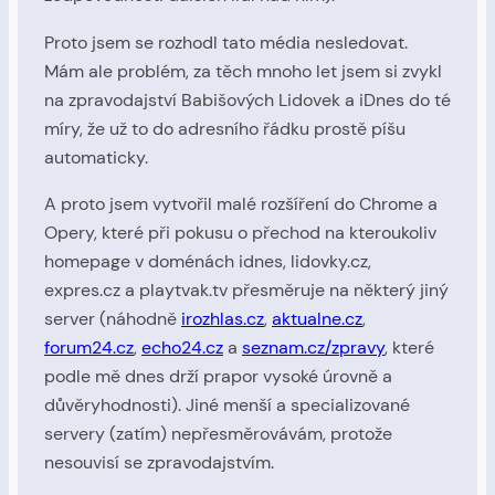
Proto jsem se rozhodl tato média nesledovat.
Mám ale problém, za těch mnoho let jsem si zvykl
na zpravodajství Babišových Lidovek a iDnes do té
míry, že už to do adresního řádku prostě píšu
automaticky.
A proto jsem vytvořil malé rozšíření do Chrome a
Opery, které při pokusu o přechod na kteroukoliv
homepage v doménách idnes, lidovky.cz,
expres.cz a playtvak.tv přesměruje na některý jiný
server (náhodně
irozhlas.cz
,
aktualne.cz
,
forum24.cz
,
echo24.cz
a
seznam.cz/zpravy
, které
podle mě dnes drží prapor vysoké úrovně a
důvěryhodnosti). Jiné menší a specializované
servery (zatím) nepřesměrovávám, protože
nesouvisí se zpravodajstvím.