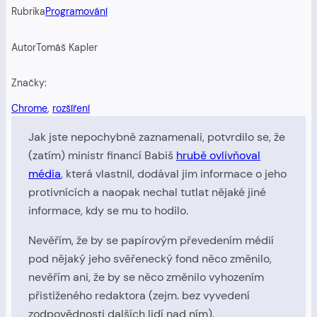
Rubrika
Programování
Autor
Tomáš Kapler
Značky:
Chrome
, 
rozšíření
Jak jste nepochybně zaznamenali, potvrdilo se, že
(zatím) ministr financí Babiš
hrubě ovlivňoval
média
, která vlastnil, dodával jim informace o jeho
protivnících a naopak nechal tutlat nějaké jiné
informace, kdy se mu to hodilo.
Nevěřím, že by se papírovým převedením médií
pod nějaký jeho svěřenecký fond něco změnilo,
nevěřím ani, že by se něco změnilo vyhozením
přistiženého redaktora (zejm. bez vyvedení
zodpovědnosti dalších lidí nad ním).