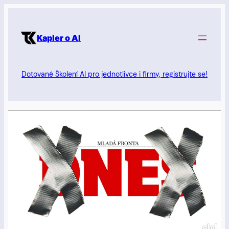
Přeskočit
na
Kapler o AI
obsah
Dotované Školení AI pro jednotlivce i firmy, registrujte se!