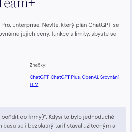
 Team+
 Pro, Enterprise. Nevíte, který plán ChatGPT se
vnáme jejich ceny, funkce a limity, abyste se
Značky:
ChatGPT
, 
ChatGPT Plus
, 
OpenAI
, 
Srovnání
LLM
pořídit do firmy)“. Kdysi to bylo jednoduché
 času se i bezplatný tarif stával užitečným a