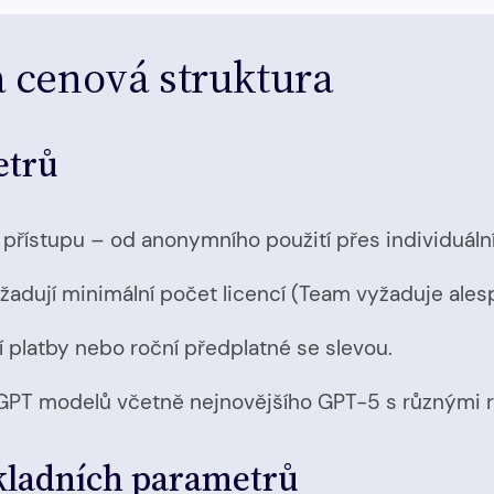
a cenová struktura
etrů
přístupu – od anonymního použití přes individuáln
adují minimální počet licencí (Team vyžaduje alesp
í platby nebo roční předplatné se slevou.
GPT modelů včetně nejnovějšího GPT-5 s různými re
ákladních parametrů