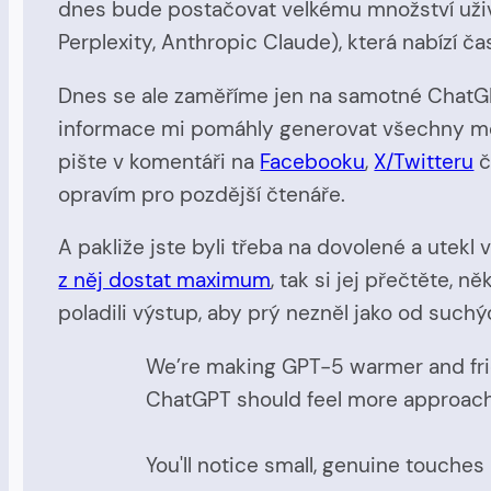
dnes bude postačovat velkému množství uživ
Perplexity, Anthropic Claude), která nabízí ča
Dnes se ale zaměříme jen na samotné ChatGPT,
informace mi pomáhly generovat všechny možné
pište v komentáři na
Facebooku
,
X/Twitteru
č
opravím pro pozdější čtenáře.
A pakliže jste byli třeba na dovolené a utek
z něj dostat maximum
, tak si jej přečtěte,
poladili výstup, aby prý nezněl jako od suchý
We’re making GPT-5 warmer and frien
ChatGPT should feel more approac
You'll notice small, genuine touches 