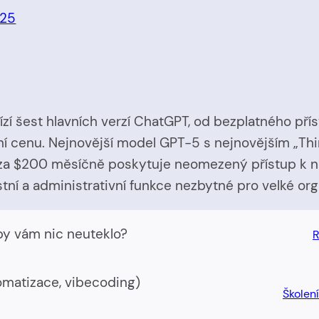
025
ízí šest hlavních verzí ChatGPT, od bezplatného př
ální cenu. Nejnovější model GPT-5 s nejnovějším „T
o za $200 měsíčně poskytuje neomezený přístup k 
tní a administrativní funkce nezbytné pro velké org
by vám nic neuteklo?
R
tomatizace, vibecoding)
Školen