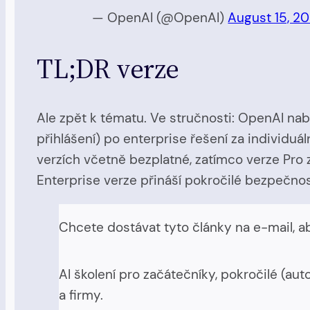
— OpenAI (@OpenAI)
August 15, 2
TL;DR verze
Ale zpět k tématu. Ve stručnosti: OpenAI nab
přihlášení) po enterprise řešení za individu
verzích včetně bezplatné, zatímco verze Pr
Enterprise verze přináší pokročilé bezpečnos
Chcete dostávat tyto články na e-mail, a
AI školení pro začátečníky, pokročilé (au
a firmy.