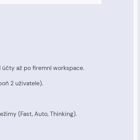
í účty až po firemní workspace.
oň 2 uživatele).
žimy (Fast, Auto, Thinking).