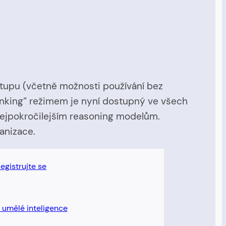
ístupu (včetně možnosti používání bez
hinking“ režimem je nyní dostupný ve všech
nejpokročilejším reasoning modelům.
anizace.
egistrujte se
í umělé inteligence