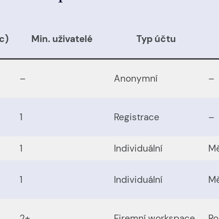
c)
Min. uživatelé
Typ účtu
–
Anonymní
–
1
Registrace
–
1
Individuální
Mě
1
Individuální
Mě
2+
Firemní workspace
Ro