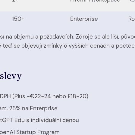
150+
Enterprise
Ro
 na objemu a požadavcích. Zdroje se ale liší, původ
le teď se objevují zmínky o vyšších cenách a počtec
 slevy
 DPH (Plus ~€22-24 nebo £18-20)
am, 25% na Enterprise
atGPT Edu s individuální cenou
OpenAI Startup Program