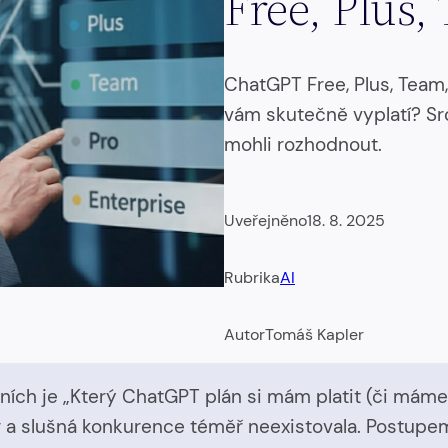
Free, Plus,
ChatGPT Free, Plus, Team,
vám skutečně vyplatí? Sro
mohli rozhodnout.
Uveřejněno
18. 8. 2025
Rubrika
AI
Autor
Tomáš Kapler
ích je „Který ChatGPT plán si mám platit (či máme 
r a slušná konkurence téměř neexistovala. Postupem