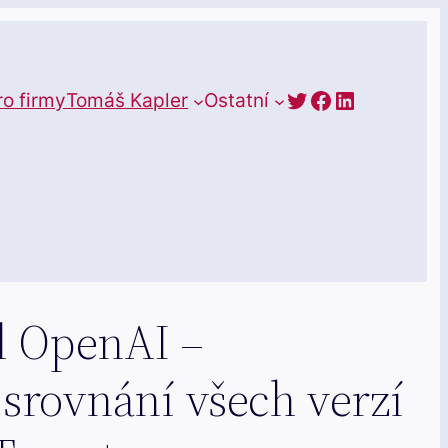
https://twitte
Facebook
LinkedIn
ro firmy
Tomáš Kapler
Ostatní
d OpenAI –
srovnání všech verzí