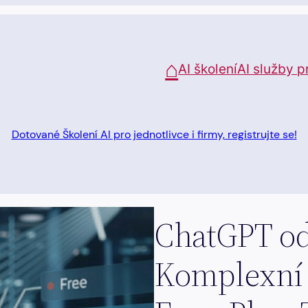
⌂
AI školení
AI služby p
Dotované Školení AI pro jednotlivce i firmy, registrujte se!
ChatGPT o
Komplexní 