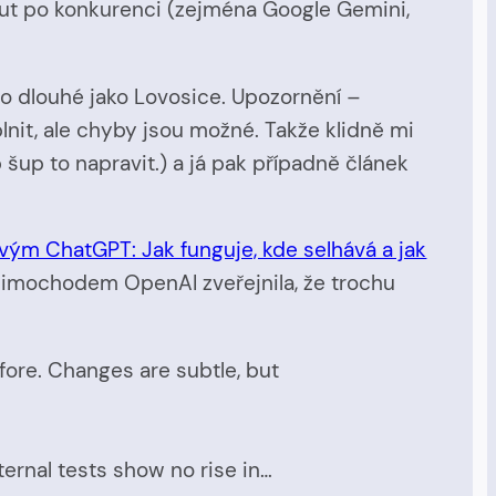
ut po konkurenci (zejména Google Gemini,
to dlouhé jako Lovosice. Upozornění –
nit, ale chyby jsou možné. Takže klidně mi
šup to napravit.) a já pak případně článek
vým ChatGPT: Jak funguje, kde selhává a jak
k mimochodem OpenAI zveřejnila, že trochu
fore. Changes are subtle, but
nternal tests show no rise in…