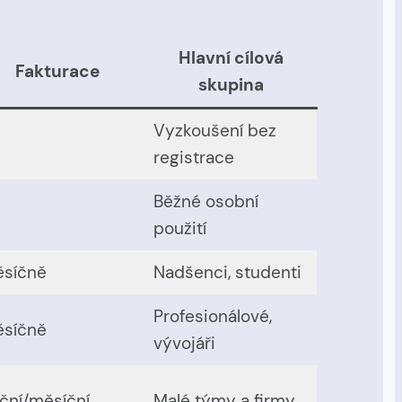
Hlavní cílová
Fakturace
skupina
Vyzkoušení bez
registrace
Běžné osobní
použití
síčně
Nadšenci, studenti
Profesionálové,
síčně
vývojáři
ční/měsíční
Malé týmy a firmy