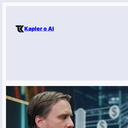
Přeskočit
na
obsah
Kapler o AI