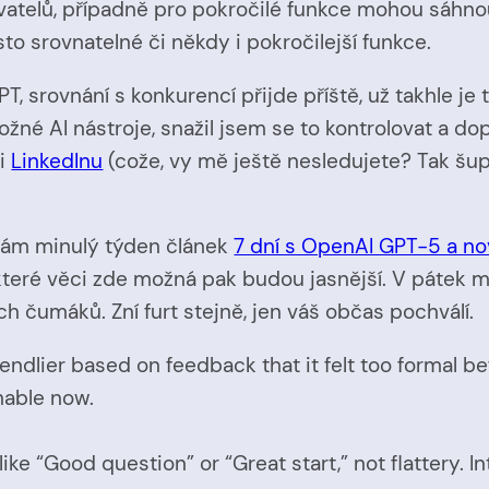
atelů, případně pro pokročilé funkce mohou sáhno
sto srovnatelné či někdy i pokročilejší funkce.
 srovnání s konkurencí přijde příště, už takhle je 
 AI nástroje, snažil jsem se to kontrolovat a dopl
i
LinkedInu
(cože, vy mě ještě nesledujete? Tak šup 
l vám minulý týden článek
7 dní s OpenAI GPT-5 a no
 některé věci zde možná pak budou jasnější. V páte
ch čumáků. Zní furt stejně, jen váš občas pochválí.
dlier based on feedback that it felt too formal be
hable now.
like “Good question” or “Great start,” not flattery. I