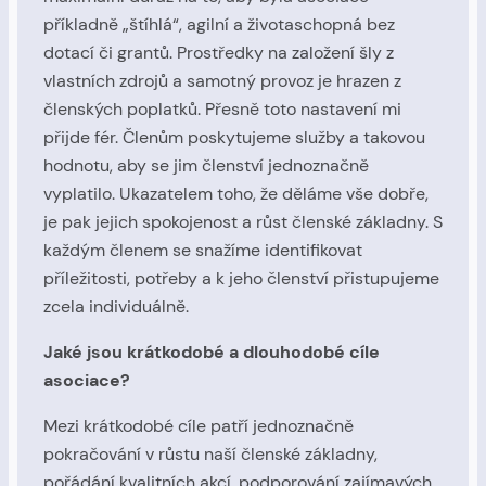
příkladně „štíhlá“, agilní a životaschopná bez
dotací či grantů. Prostředky na založení šly z
vlastních zdrojů a samotný provoz je hrazen z
členských poplatků. Přesně toto nastavení mi
přijde fér. Členům poskytujeme služby a takovou
hodnotu, aby se jim členství jednoznačně
vyplatilo. Ukazatelem toho, že děláme vše dobře,
je pak jejich spokojenost a růst členské základny. S
každým členem se snažíme identifikovat
příležitosti, potřeby a k jeho členství přistupujeme
zcela individuálně.
Jaké jsou krátkodobé a dlouhodobé cíle
asociace?
Mezi krátkodobé cíle patří jednoznačně
pokračování v růstu naší členské základny,
pořádání kvalitních akcí, podporování zajímavých