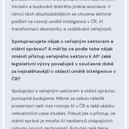
iniciativ a budování dobrého jména asociace. V
rámci těch dlouhodobějších se chceme aktivně
podílet na rozvoji umělé inteligence v ČR, AI
transformaci ekonomiky a vzdělávání veřejnosti.
Spolupracujete nějak s veřejným sektorem a
státní správou? A měl by se podle tebe nějak
změnit přístup veřejného sektoru k AI? Jaké
legislativní výzvy považuješ v současné době
za nejnaléhavější v oblasti umělé inteligence v
ČR?
Spolupráci s veřejným sektorem a státní správou
postupně budujeme. Máme za sebou několik
prezentací naší vize rozvoje AI v ČR a také ukázky
relevantních case studies. Pokud jde o přístup, ve
státní správě je mnoho AI nadšenců chápajících
výhody nových technologií. Bohužel celé téma