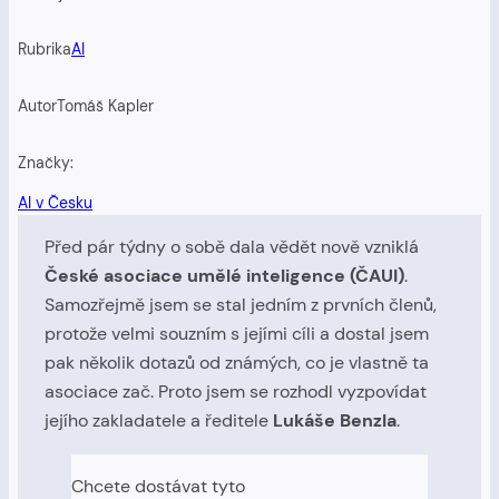
Rubrika
AI
Autor
Tomáš Kapler
Značky:
AI v Česku
Před pár týdny o sobě dala vědět nově vzniklá
České asociace umělé inteligence (ČAUI)
.
Samozřejmě jsem se stal jedním z prvních členů,
protože velmi souzním s jejími cíli a dostal jsem
pak několik dotazů od známých, co je vlastně ta
asociace zač. Proto jsem se rozhodl vyzpovídat
jejího zakladatele a ředitele
Lukáše Benzla
.
Chcete dostávat tyto