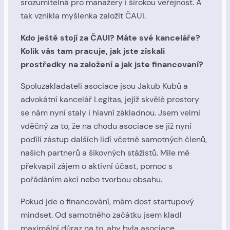
srozumitelná pro manažery i širokou veřejnost. A
tak vznikla myšlenka založit ČAUI.
Kdo ještě stojí za ČAUI? Máte své kanceláře?
Kolik vás tam pracuje, jak jste získali
prostředky na založení a jak jste financovaní?
Spoluzakladateli asociace jsou Jakub Kubů a
advokátní kancelář Legitas, jejíž skvělé prostory
se nám nyní staly i hlavní základnou. Jsem velmi
vděčný za to, že na chodu asociace se již nyní
podílí zástup dalších lidí včetně samotných členů,
našich partnerů a šikovných stážistů. Mile mě
překvapil zájem o aktivní účast, pomoc s
pořádáním akcí nebo tvorbou obsahu.
Pokud jde o financování, mám dost startupový
mindset. Od samotného začátku jsem kladl
maximální důraz na to, aby byla asociace