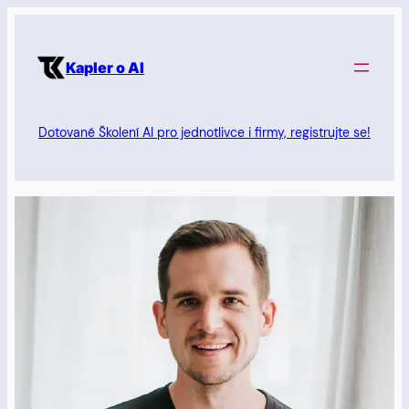
Přeskočit
na
Kapler o AI
obsah
Dotované Školení AI pro jednotlivce i firmy, registrujte se!