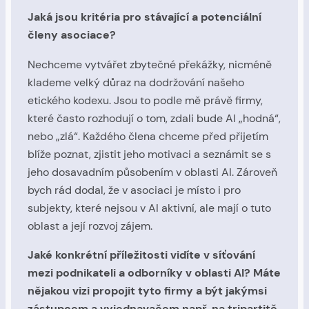
Jaká jsou kritéria pro stávající a potenciální
členy asociace?
Nechceme vytvářet zbytečné překážky, nicméně
klademe velký důraz na dodržování našeho
etického kodexu. Jsou to podle mě právě firmy,
které často rozhodují o tom, zdali bude AI „hodná“,
nebo „zlá“. Každého člena chceme před přijetím
blíže poznat, zjistit jeho motivaci a seznámit se s
jeho dosavadním působením v oblasti AI. Zároveň
bych rád dodal, že v asociaci je místo i pro
subjekty, které nejsou v AI aktivní, ale mají o tuto
oblast a její rozvoj zájem.
Jaké konkrétní příležitosti vidíte v síťování
mezi podnikateli a odborníky v oblasti AI? Máte
nějakou vizi propojit tyto firmy a být jakýmsi
zástupcem a vyjednavačem např. na tripartitě