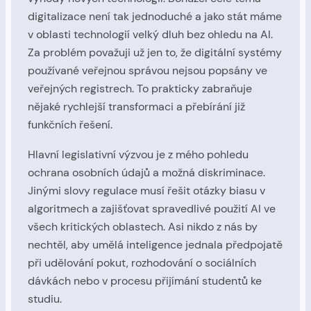
digitalizace není tak jednoduché a jako stát máme
v oblasti technologií velký dluh bez ohledu na AI.
Za problém považuji už jen to, že digitální systémy
používané veřejnou správou nejsou popsány ve
veřejných registrech. To prakticky zabraňuje
nějaké rychlejší transformaci a přebírání již
funkčních řešení.
Hlavní legislativní výzvou je z mého pohledu
ochrana osobních údajů a možná diskriminace.
Jinými slovy regulace musí řešit otázky biasu v
algoritmech a zajišťovat spravedlivé použití AI ve
všech kritických oblastech. Asi nikdo z nás by
nechtěl, aby umělá inteligence jednala předpojatě
při udělování pokut, rozhodování o sociálních
dávkách nebo v procesu přijímání studentů ke
studiu.