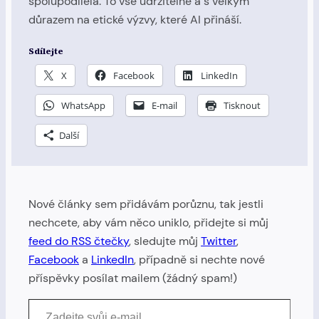
spolupodílela. To vše udržitelně a s velkým
důrazem na etické výzvy, které AI přináší.
Sdílejte
X
Facebook
LinkedIn
WhatsApp
E-mail
Tisknout
Další
Nové články sem přidávám porůznu, tak jestli
nechcete, aby vám něco uniklo, přidejte si můj
feed do RSS čtečky
, sledujte můj
Twitter
,
Facebook
a
LinkedIn
, případně si nechte nové
příspěvky posílat mailem (žádný spam!)
Zadejte svůj e-mail…