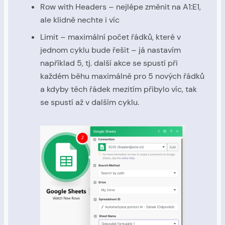
Row with Headers – nejlépe změnit na A1:E1,
ale klidně nechte i víc
Limit – maximální počet řádků, které v
jednom cyklu bude řešit – já nastavím
například 5, tj. další akce se spustí při
každém běhu maximálně pro 5 nových řádků
a kdyby těch řádek mezitím přibylo víc, tak
se spustí až v dalším cyklu.