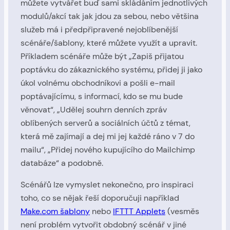
můžete vytvářet buď sami skládáním jednotlivých
modulů/akcí tak jak jdou za sebou, nebo většina
služeb má i předpřipravené nejoblíbenější
scénáře/šablony, které můžete využít a upravit.
Příkladem scénáře může být „Zapiš přijatou
poptávku do zákaznického systému, přidej ji jako
úkol volnému obchodníkovi a pošli e-mail
poptávajícímu, s informací, kdo se mu bude
věnovat“, „Udělej souhrn denních zpráv
oblíbených serverů a sociálních účtů z témat,
která mě zajímají a dej mi jej každé ráno v 7 do
mailu“, „Přidej nového kupujícího do Mailchimp
databáze“ a podobně.
Scénářů lze vymyslet nekonečno, pro inspiraci
toho, co se nějak řeší doporučuji například
Make.com šablony
nebo
IFTTT Applets
(vesměs
není problém vytvořit obdobný scénář v jiné