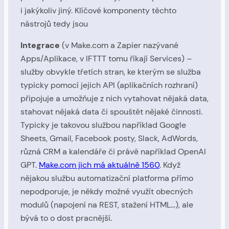
i jakýkoliv jiný. Klíčové komponenty těchto
nástrojů tedy jsou
Integrace
(v Make.com a Zapier nazývané
Apps/Aplikace, v IFTTT tomu říkají Services) –
služby obvykle třetích stran, ke kterým se služba
typicky pomocí jejich API (aplikačních rozhraní)
připojuje a umožňuje z nich vytahovat nějaká data,
stahovat nějaká data či spouštět nějaké činnosti.
Typicky je takovou službou například Google
Sheets, Gmail, Facebook posty, Slack, AdWords,
různá CRM a kalendáře či právě například OpenAI
GPT.
Make.com jich má aktuálně 1560
. Když
nějakou službu automatizační platforma přímo
nepodporuje, je někdy možné využít obecných
modulů (napojení na REST, stažení HTML…), ale
bývá to o dost pracnější.