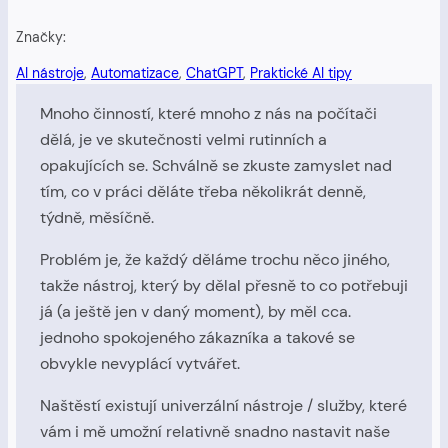
Značky:
AI nástroje
, 
Automatizace
, 
ChatGPT
, 
Praktické AI tipy
Mnoho činností, které mnoho z nás na počítači
dělá, je ve skutečnosti velmi rutinních a
opakujících se. Schválně se zkuste zamyslet nad
tím, co v práci děláte třeba několikrát denně,
týdně, měsíčně.
Problém je, že každý děláme trochu něco jiného,
takže nástroj, který by dělal přesně to co potřebuji
já (a ještě jen v daný moment), by měl cca.
jednoho spokojeného zákazníka a takové se
obvykle nevyplácí vytvářet.
Naštěstí existují univerzální nástroje / služby, které
vám i mě umožní relativně snadno nastavit naše