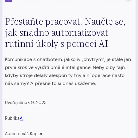
Přestaňte pracovat! Naučte se,
jak snadno automatizovat
rutinní úkoly s pomocí AI
Komunikace s chatbotem, jakkoliv „chytrým“, je stále jen
první krok ve využití umělé inteligence. Nebylo by fajn,
kdyby stroje dělaly alespoň ty triviální operace místo
nás samy? A přesně to si dnes ukážeme.
Uveřejněno
7. 9. 2023
Rubrika
AI
Autor
Tomáš Kapler