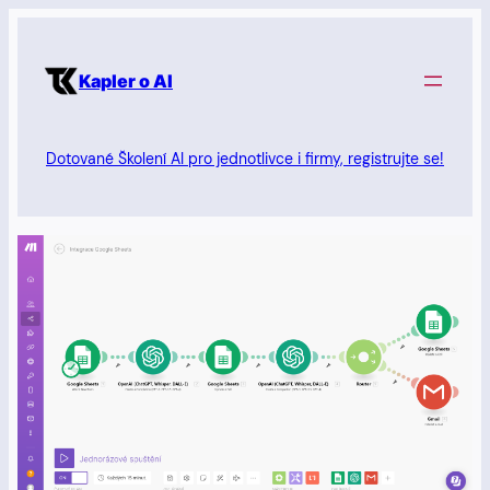
Přeskočit
na
Kapler o AI
obsah
Dotované Školení AI pro jednotlivce i firmy, registrujte se!