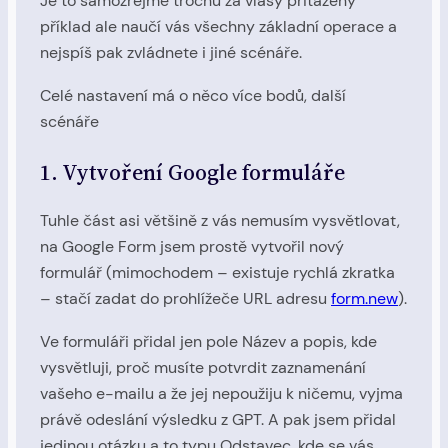
Je to samozřejmě trochu za vlasy přitažený
příklad ale naučí vás všechny základní operace a
nejspíš pak zvládnete i jiné scénáře.
Celé nastavení má o něco více bodů, další
scénáře
1. Vytvoření Google formuláře
Tuhle část asi většině z vás nemusím vysvětlovat,
na Google Form jsem prostě vytvořil nový
formulář (mimochodem – existuje rychlá zkratka
– stačí zadat do prohlížeče URL adresu
form.new
).
Ve formuláři přidal jen pole Název a popis, kde
vysvětluji, proč musíte potvrdit zaznamenání
vašeho e-mailu a že jej nepoužiju k ničemu, vyjma
právě odeslání výsledku z GPT. A pak jsem přidal
jedinou otázku a to typu Odstavec, kde se vás