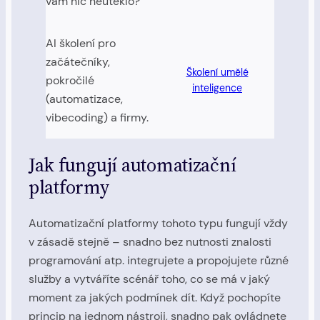
vám nic neuteklo?
AI školení pro
začátečníky,
Školení umělé
pokročilé
inteligence
(automatizace,
vibecoding) a firmy.
Jak fungují automatizační
platformy
Automatizační platformy tohoto typu fungují vždy
v zásadě stejně – snadno bez nutnosti znalosti
programování atp. integrujete a propojujete různé
služby a vytváříte scénář toho, co se má v jaký
moment za jakých podmínek dít. Když pochopíte
princip na jednom nástroji, snadno pak ovládnete