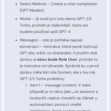
Select Method – Create a chat completion
(GPT Models)
Model – já zvolil pro toto demo GPT-3.5
Turbo, protože je nejlevnější, často asi
budete používat spíš GPT-4
Messages – zde je potřeba napsat
konverzaci – instrukce, která jasně instruují
GPT aby vrátil, co očekáváte. Vytvořím dvě
zprávy,
u obou bude Role User
, protože to
je instrukce od uživatele. Správně by u první
zprávy měla být role System, ale s tou má
GPT-3.5 Turbo problémy
Item 1 – message content. V mém
případě je to něco jako „
Jsi asistent a
hodnotíš reakce čtenářů na článek u
automatizaci pomocí umělé
inteligence. Tvoje reakce se musí