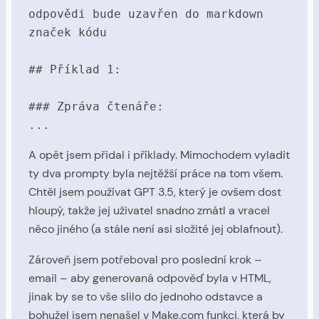
odpovědi bude uzavřen do markdown 
značek kódu

## Příklad 1:

### Zpráva čtenáře:

...
A opět jsem přidal i příklady. Mimochodem vyladit
ty dva prompty byla nejtěžší práce na tom všem.
Chtěl jsem používat GPT 3.5, který je ovšem dost
hloupý, takže jej uživatel snadno zmátl a vracel
něco jiného (a stále není asi složité jej oblafnout).
Zároveň jsem potřeboval pro poslední krok –
email – aby generovaná odpověď byla v HTML,
jinak by se to vše slilo do jednoho odstavce a
bohužel jsem nenašel v Make.com funkci, která by