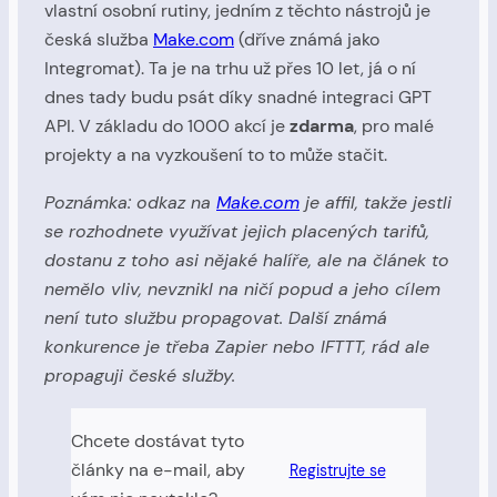
vlastní osobní rutiny, jedním z těchto nástrojů je
česká služba
Make.com
(dříve známá jako
Integromat). Ta je na trhu už přes 10 let, já o ní
dnes tady budu psát díky snadné integraci GPT
API. V základu do 1000 akcí je
zdarma
, pro malé
projekty a na vyzkoušení to to může stačit.
Poznámka: odkaz na
Make.com
je affil, takže jestli
se rozhodnete využívat jejich placených tarifů,
dostanu z toho asi nějaké halíře, ale na článek to
nemělo vliv, nevznikl na ničí popud a jeho cílem
není tuto službu propagovat. Další známá
konkurence je třeba Zapier nebo IFTTT, rád ale
propaguji české služby.
Chcete dostávat tyto
články na e-mail, aby
Registrujte se