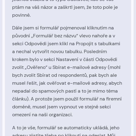
ptám na váš názor a zaškrtl jsem, že toto pole je
povinné.
Dále jsem si formulář pojmenoval kliknutím na
původní „Formulář bez názvu“ vlevo nahoře a v
sekci Odpovědi jsem klikl na Propojit s tabulkami
a nechal vytvořit novou tabulku. Posledním
krokem bylo v sekci Nastavení v části Odpovědi
zvolit „Ověřeno“ u Sbírat e-mailové adresy (mohl
bych zvolit Sbírat od respondentů, pak bych ale
musel řešit, jak ověřovat e-mailové adresy, abych
nepadal do spamových pastí a to je mimo téma
článku). A protože jsem použil formulář na firemní
doméně, musel jsem vypnout ve stejné sekci
omezení na naši organizaci.
A to je vše, formulář se automaticky ukládá, jeho
adresu zjistíte třeba po kliknutí na odeslat. Můj