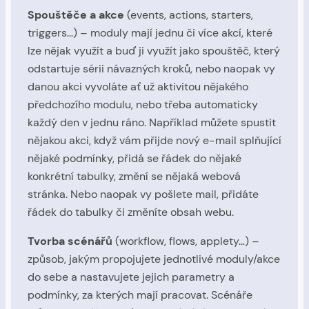
Spouštěče a akce
(events, actions, starters,
triggers…) – moduly mají jednu či více akcí, které
lze nějak využít a buď ji využít jako spouštěč, který
odstartuje sérii návazných kroků, nebo naopak vy
danou akci vyvoláte ať už aktivitou nějakého
předchozího modulu, nebo třeba automaticky
každý den v jednu ráno. Například můžete spustit
nějakou akci, když vám přijde nový e-mail splňující
nějaké podmínky, přidá se řádek do nějaké
konkrétní tabulky, změní se nějaká webová
stránka. Nebo naopak vy pošlete mail, přidáte
řádek do tabulky či změníte obsah webu.
Tvorba scénářů
(workflow, flows, applety…) –
způsob, jakým propojujete jednotlivé moduly/akce
do sebe a nastavujete jejich parametry a
podmínky, za kterých mají pracovat. Scénáře